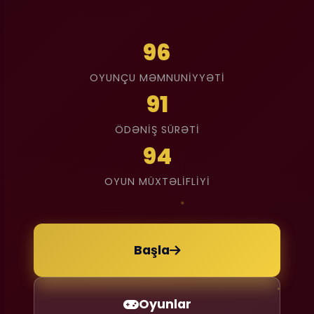
96
OYUNÇU MƏMNUNIYYƏTI
91
ÖDƏNIŞ SÜRƏTI
94
OYUN MÜXTƏLIFLIYI
Başla
Oyunlar