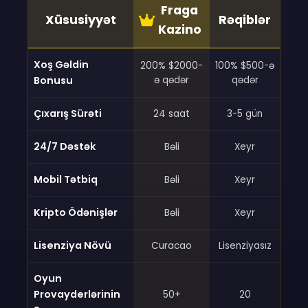
Fraga
Xüsusiyyət
Rəqiblər
Kazino
Xoş Gəldin
200% $2000-
100% $500-ə
Bonusu
ə qədər
qədər
Çıxarış Sürəti
24 saat
3-5 gün
24/7 Dəstək
Bəli
Xeyr
Mobil Tətbiq
Bəli
Xeyr
Kripto Ödənişlər
Bəli
Xeyr
Lisenziya Növü
Curacao
Lisenziyasız
Oyun
Provayderlərinin
50+
20