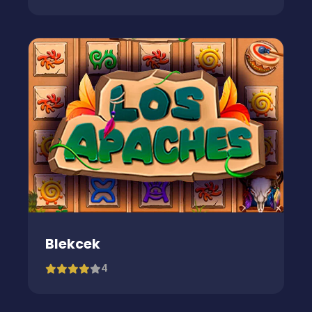
Blekcek
4