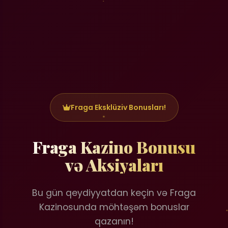
Fraga Eksklüziv Bonusları!
Fraga Kazino Bonusu
və Aksiyaları
Bu gün qeydiyyatdan keçin və Fraga
Kazinosunda möhtəşəm bonuslar
qazanın!