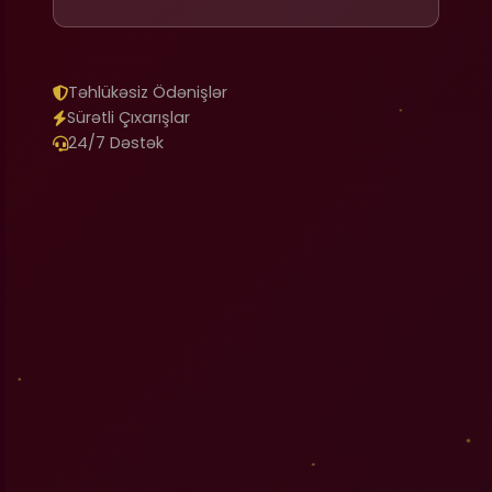
Təhlükəsiz Ödənişlər
Sürətli Çıxarışlar
24/7 Dəstək