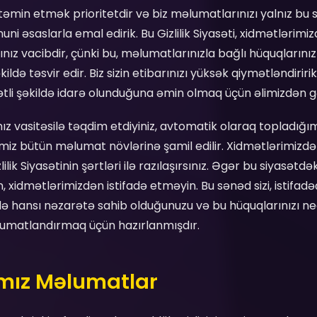
i təmin etmək prioritetdir və biz məlumatlarınızı yalnız bu
i əsaslarla emal edirik. Bu Gizlilik Siyasəti, xidmətlərim
ız vacibdir, çünki bu, məlumatlarınızla bağlı hüquqlarınız
kildə təsvir edir. Biz sizin etibarınızı yüksək qiymətləndirir
tli şəkildə idarə olunduğuna əmin olmaq üçün əlimizdən gəl
ız vasitəsilə təqdim etdiyiniz, avtomatik olaraq topladığı
imiz bütün məlumat növlərinə şamil edilir. Xidmətlərimizd
ik Siyasətinin şərtləri ilə razılaşırsınız. Əgər bu siyasətdək
n, xidmətlərimizdən istifadə etməyin. Bu sənəd sizi, istifadə
ə hansı nəzarətə sahib olduğunuzu və bu hüquqlarınızı n
lumatlandırmaq üçün hazırlanmışdır.
ımız Məlumatlar