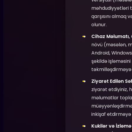
məhdudiyyətləri tə
qarşısını almaq v
olunur.
Cihaz Məlumatı, 
növü (məsələn, mo
Android, Windows)
şəkildə işləməsini
təkmilləşdirməyə
Ziyarət Edilən Sə
ziyarət etdiyiniz,
məlumatlar topla
müəyyənləşdirməyə
inkişaf etdirməyə
Kukilər və İzləmə