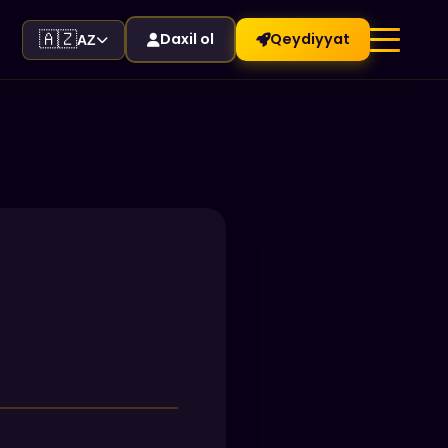
🇦🇿
Daxil ol
Qeydiyyat
AZ