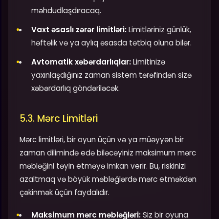
məhdudlaşdıracaq.
Vaxt əsaslı zərər limitləri:
Limitləriniz günlük,
həftəlik və ya aylıq əsasda tətbiq oluna bilər.
Avtomatik xəbərdarlıqlar:
Limitinizə
yaxınlaşdığınız zaman sistem tərəfindən sizə
xəbərdarlıq göndəriləcək.
5.3. Mərc Limitləri
Mərc limitləri, bir oyun üçün və ya müəyyən bir
zaman dilimində edə biləcəyiniz maksimum mərc
məbləğini təyin etməyə imkan verir. Bu, riskinizi
azaltmaq və böyük məbləğlərdə mərc etməkdən
çəkinmək üçün faydalıdır.
Maksimum mərc məbləğləri:
Siz bir oyuna