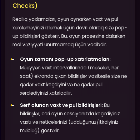
Checks)
Reallıq yoxlamaları, oyun oynarkən vaxt və pul
xərcləməyinizi izləmək üçün dövri olaraq sizə pop-
up bildirişləri göstərir. Bu, oyun prosesinə dalarkən
real vəziyyəti unutmamaq üçün vacibdir.
Oyun zamanı pop-up xatırlatmaları:
Müəyyən vaxt intervallarında (məsələn, hər
saat) ekranda çıxan bildirişlər vasitəsilə sizə nə
qədər vaxt keçdiyini və nə qədər pul
xərclədiyinizi xatırladılır.
Sərf olunan vaxt və pul bildirişləri:
Bu
bildirişlər, cari oyun sessiyanızda keçirdiyiniz
vaxtı və nəticələrinizi (udduğunuz/itirdiyiniz
məbləğ) göstərir.