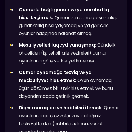
Qumarla bağlı günah və ya narahatlıq
hissi keçirmək:
Qumardan sonra peşmanlıq,
günahkarlıq hissi yaşamaq və ya gələcək
oyunlar haqqında narahat olmaq.
Məsuliyyətləri laqeyd yanaşmaq:
Gündəlik
öhdəlikləri (iş, təhsil, ailə vəzifələri) qumar
oyunlarına görə yerinə yetirməmək.
Qumar oynamağa təzyiq və ya
məcburiyyət hiss etmək:
Oyun oynamaq
üçün dözülməz bir istək hiss etmək və bunu
dayandırmaqda çətinlik çəkmək.
Digər maraqları və hobbiləri itirmək:
Qumar
oyunlarına görə əvvəllər zövq aldığınız
fəaliyyətlərdən (hobbilər, idman, sosial
görüşlər) uzaqlaşmaq.