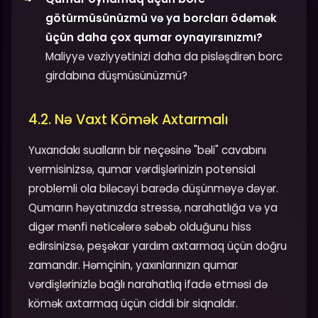
götürmüsünüzmü və ya borcları ödəmək
üçün daha çox qumar oynayırsınızmı?
Maliyyə vəziyyətinizi daha da pisləşdirən borc
girdabına düşmüsünüzmü?
4.2. Nə Vaxt Kömək Axtarmalı
Yuxarıdakı sualların bir neçəsinə "bəli" cavabını
vermisinizsə, qumar vərdişlərinizin potensial
problemli ola biləcəyi barədə düşünməyə dəyər.
Qumarın həyatınızda stressə, narahatlığa və ya
digər mənfi nəticələrə səbəb olduğunu hiss
edirsinizsə, peşəkar yardım axtarmaq üçün doğru
zamandır. Həmçinin, yaxınlarınızın qumar
vərdişlərinizlə bağlı narahatlıq ifadə etməsi də
kömək axtarmaq üçün ciddi bir siqnaldır.