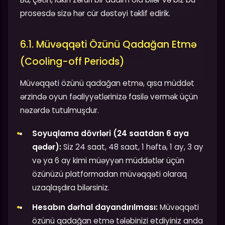
prosesdə sizə hər cür dəstəyi təklif edirik.
6.1. Müvəqqəti Özünü Qadağan Etmə
(Cooling-off Periods)
Müvəqqəti özünü qadağan etmə, qısa müddət
ərzində oyun fəaliyyətlərinizə fasilə vermək üçün
nəzərdə tutulmuşdur.
Soyuqlama dövrləri (24 saatdan 6 aya
qədər):
Siz 24 saat, 48 saat, 1 həftə, 1 ay, 3 ay
və ya 6 ay kimi müəyyən müddətlər üçün
özünüzü platformadan müvəqqəti olaraq
uzaqlaşdıra bilərsiniz.
Hesabın dərhal dayandırılması:
Müvəqqəti
özünü qadağan etmə tələbinizi etdiyiniz anda