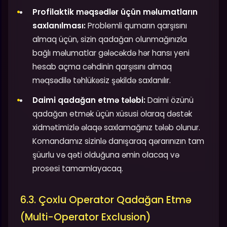
Profilaktik məqsədlər üçün məlumatların
saxlanılması:
Problemli qumarın qarşısını
almaq üçün, sizin qadağan olunmağınızla
bağlı məlumatlar gələcəkdə hər hansı yeni
hesab açma cəhdinin qarşısını almaq
məqsədilə təhlükəsiz şəkildə saxlanılır.
Daimi qadağan etmə tələbi:
Daimi özünü
qadağan etmək üçün xüsusi olaraq dəstək
xidmətimizlə əlaqə saxlamağınız tələb olunur.
Komandamız sizinlə danışaraq qərarınızın tam
şüurlu və qəti olduğuna əmin olacaq və
prosesi tamamlayacaq.
6.3. Çoxlu Operator Qadağan Etmə
(Multi-Operator Exclusion)