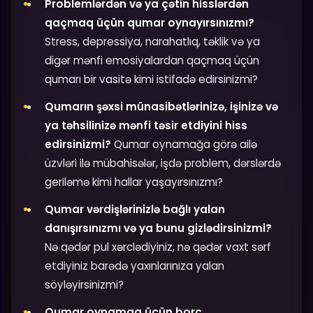
Problemlərdən və ya çətin hisslərdən
qaçmaq üçün qumar oynayırsınızmı?
Stress, depressiya, narahatlıq, təklik və ya
digər mənfi emosiyalardan qaçmaq üçün
qumarı bir vasitə kimi istifadə edirsinizmi?
Qumarın şəxsi münasibətlərinizə, işinizə və
ya təhsilinizə mənfi təsir etdiyini hiss
edirsinizmi?
Qumar oynamağa görə ailə
üzvləri ilə mübahisələr, işdə problem, dərslərdə
geriləmə kimi hallar yaşayırsınızmı?
Qumar vərdişlərinizlə bağlı yalan
danışırsınızmı və ya bunu gizlədirsinizmi?
Nə qədər pul xərclədiyiniz, nə qədər vaxt sərf
etdiyiniz barədə yaxınlarınıza yalan
söyləyirsinizmi?
Qumar oynamaq üçün borc