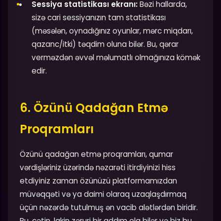
Sessiya statistikası ekranı:
Bəzi hallarda,
sizə cari sessiyanızın tam statistikası
(məsələn, oynadığınız oyunlar, mərc miqdarı,
qazanc/itki) təqdim oluna bilər. Bu, qərar
verməzdən əvvəl məlumatlı olmağınıza kömək
edir.
6. Özünü Qadağan Etmə
Proqramları
Özünü qadağan etmə proqramları, qumar
vərdişləriniz üzərində nəzarəti itirdiyinizi hiss
etdiyiniz zaman özünüzü platformamızdan
müvəqqəti və ya daimi olaraq uzaqlaşdırmaq
üçün nəzərdə tutulmuş ən vacib alətlərdən biridir.
Bu, çətin, lakin zəruri bir addım ola bilər və biz bu