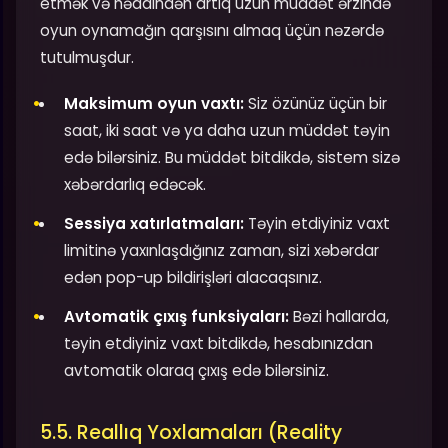
etmək və həddindən artıq uzun müddət ərzində
oyun oynamağın qarşısını almaq üçün nəzərdə
tutulmuşdur.
Maksimum oyun vaxtı:
Siz özünüz üçün bir
saat, iki saat və ya daha uzun müddət təyin
edə bilərsiniz. Bu müddət bitdikdə, sistem sizə
xəbərdarlıq edəcək.
Sessiya xatırlatmaları:
Təyin etdiyiniz vaxt
limitinə yaxınlaşdığınız zaman, sizi xəbərdar
edən pop-up bildirişləri alacaqsınız.
Avtomatik çıxış funksiyaları:
Bəzi hallarda,
təyin etdiyiniz vaxt bitdikdə, hesabınızdan
avtomatik olaraq çıxış edə bilərsiniz.
5.5. Reallıq Yoxlamaları (Reality