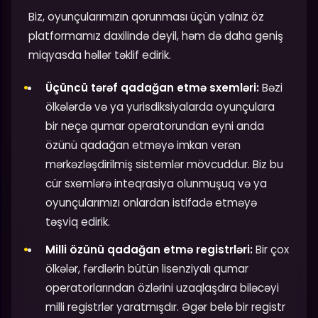
Biz, oyunçularımızın qorunması üçün yalnız öz
platformamız daxilində deyil, həm də daha geniş
miqyasda həllər təklif edirik.
Üçüncü tərəf qadağan etmə sxemləri:
Bəzi
ölkələrdə və ya yurisdiksiyalarda oyunçulara
bir neçə qumar operatorundan eyni anda
özünü qadağan etməyə imkan verən
mərkəzləşdirilmiş sistemlər mövcuddur. Biz bu
cür sxemlərə inteqrasiya olunmuşuq və ya
oyunçularımızı onlardan istifadə etməyə
təşviq edirik.
Milli özünü qadağan etmə registrləri:
Bir çox
ölkələr, fərdlərin bütün lisenziyalı qumar
operatorlarından özlərini uzaqlaşdıra biləcəyi
milli registrlər yaratmışdır. Əgər belə bir registr