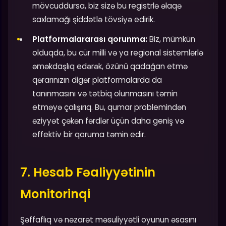
mövcuddursa, biz sizə bu registrlə əlaqə
saxlamağı şiddətlə tövsiyə edirik.
Platformalararası qorunma:
Biz, mümkün
olduqda, bu cür milli və ya regional sistemlərlə
əməkdaşlıq edərək, özünü qadağan etmə
qərarınızın digər platformalarda da
tanınmasını və tətbiq olunmasını təmin
etməyə çalışırıq. Bu, qumar problemindən
əziyyət çəkən fərdlər üçün daha geniş və
effektiv bir qoruma təmin edir.
7. Hesab Fəaliyyətinin
Monitorinqi
Şəffaflıq və nəzarət məsuliyyətli oyunun əsasını