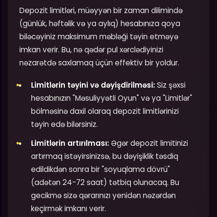
Depozit limitləri, müəyyən bir zaman dilimində
(günlük, həftəlik və ya aylıq) hesabınıza qoya
biləcəyiniz maksimum məbləği təyin etməyə
imkan verir. Bu, nə qədər pul xərclədiyinizi
nəzarətdə saxlamaq üçün effektiv bir yoldur.
Limitlərin təyini və dəyişdirilməsi:
Siz şəxsi
hesabınızın "Məsuliyyətli Oyun" və ya "Limitlər"
bölməsinə daxil olaraq depozit limitlərinizi
təyin edə bilərsiniz.
Limitlərin artırılması:
Əgər depozit limitinizi
artırmaq istəyirsinizsə, bu dəyişiklik təsdiq
edildikdən sonra bir "soyuqlama dövrü"
(adətən 24-72 saat) tətbiq olunacaq. Bu
gecikmə sizə qərarınızı yenidən nəzərdən
keçirmək imkanı verir.