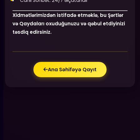
Canlı Söhbət: 24/7 əlçatandır
Xidmətlərimizdən istifadə etməklə, bu Şərtlər
və Qaydaları oxuduğunuzu və qəbul etdiyinizi
təsdiq edirsiniz.
Ana Səhifəyə Qayıt