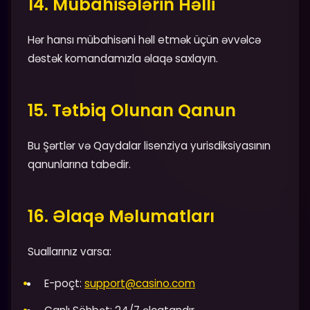
14. Mübahisələrin Həlli
Hər hansı mübahisəni həll etmək üçün əvvəlcə
dəstək komandamızla əlaqə saxlayın.
15. Tətbiq Olunan Qanun
Bu Şərtlər və Qaydalar lisenziya yurisdiksiyasının
qanunlarına tabedir.
16. Əlaqə Məlumatları
Suallarınız varsa:
E-poçt:
support@casino.com