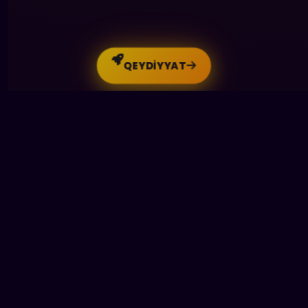
QEYDIYYAT
Bizim onlayn kazinomuz həyəcanverici oyunlar,
təhlükəsiz mühit və sürətli ödənişlərlə unudulmaz