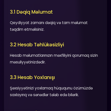
3.1 Dəqiq Məlumat
Qeydiyyat zamanı dəqiq və tam məlumat
təqdim etməlisiniz.
3.2 Hesab Təhlükəsizliyi
Hesab məlumatlarınızın məxfiliyini qorumaq sizin
məsuliyyətinizdədir.
3.3 Hesab Yoxlanışı
Şəxsiyyətinizi yoxlamaq hüququnu özümüzdə
saxlayırıq və sənədlər tələb edə bilərik.