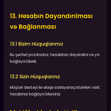
13. Hesabın Dayandırılması
və Bağlanması
13.1 Bizim Hüquqlarımız
Bu şərtləri pozarsanız, hesabınızı dayandıra və ya
bağlaya bilərik.
13.2 Sizin Hüquqlarınız
Müştəri dəstəyi ilə əlaqə saxlayaraq istənilən vaxt
hesabınızı bağlaya bilərsiniz.