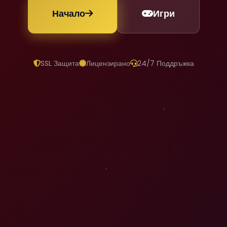
Начало
Игри
SSL Защита
Лицензирано
24/7 Поддръжка