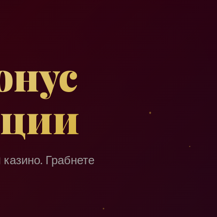
онус
оции
 казино. Грабнете