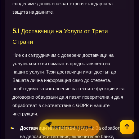
споделяме данни, спазват строги стандарти за
защита на данните.
5.1 Доставчици на Услуги от Трети
Страни
Ние си сътрудничим с доверени доставчици на
услуги, които ни помагат в предоставянето на
нашите услуги. Тези доставчици имат достъп до
Вашата лична информация само до степента,
необходима за изпълнение на техните функции и са
договорно обвързани да я пазят поверителна и да я
обработват в съответствие с GDPR и нашите
инструкции.
РЕГИСТРАЦИЯ
Доставчици на платежни услуги:
За обработка
на депозити и тегления, включително банки,