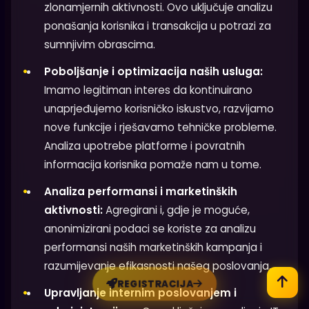
zlonamjernih aktivnosti. Ovo uključuje analizu
ponašanja korisnika i transakcija u potrazi za
sumnjivim obrascima.
Poboljšanje i optimizacija naših usluga:
Imamo legitiman interes da kontinuirano
unaprjeđujemo korisničko iskustvo, razvijamo
nove funkcije i rješavamo tehničke probleme.
Analiza upotrebe platforme i povratnih
informacija korisnika pomaže nam u tome.
Analiza performansi i marketinških
aktivnosti:
Agregirani i, gdje je moguće,
anonimizirani podaci se koriste za analizu
performansi naših marketinških kampanja i
razumijevanje efikasnosti našeg poslovanja.
REGISTRACIJA
Upravljanje internim poslovanjem i