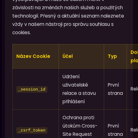
závislosti na změnách našich služeb a použitých
technologií. Přesný a aktuální seznam naleznete
vždy v našem nástroji pro správu souhlasu s
cookies.
Do
Název Cookie
Účel
Typ
pl
Udržení
uživatelské
První
Rel
_session_id
relace a stavu
strana
přihlášení
Ochrana proti
útokům Cross-
První
Rel
_csrf_token
Site Request
strana