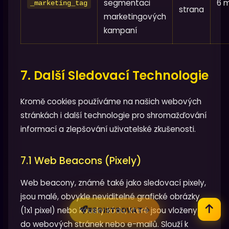
segmentaci
6 
_marketing_tag
strana
marketingových
kampaní
7. Další Sledovací Technologie
Kromě cookies používáme na našich webových
stránkách i další technologie pro shromažďování
informací a zlepšování uživatelské zkušenosti.
7.1 Web Beacons (Pixely)
Web beacony, známé také jako sledovací pixely,
jsou malé, obvykle neviditelné grafické obrázky
(1x1 pixel) nebo kousky kódu, které jsou vloženy
REGISTROVAT
do webových stránek nebo e-mailů. Slouží k