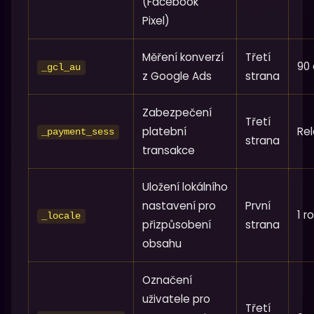
(Facebook
Pixel)
Měření konverzí
Třetí
90 
_gcl_au
z Google Ads
strana
Zabezpečení
Třetí
platební
Rel
_payment_sess
strana
transakce
Uložení lokálního
nastavení pro
První
1 r
_locale
přizpůsobení
strana
obsahu
Označení
uživatele pro
Třetí