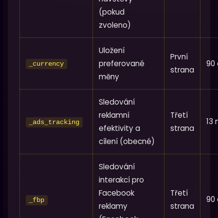
(pokud
zvoleno)
Uložení
První
preferované
90 
_currency
strana
měny
Sledování
reklamní
Třetí
13
_ads_tracking
efektivity a
strana
cílení (obecné)
Sledování
interakcí pro
Facebook
Třetí
90 
_fbp
reklamy
strana