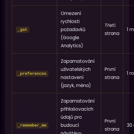
Omezení
rychlosti
Třetí
požadavků
1 m
_gat
strana
(Google
Analytics)
Zapamatování
uživatelských
První
1 r
_preferences
nastavení
strana
(jazyk, měna)
Zapamatování
přihlašovacích
údajů pro
První
budoucí
30 
_remember_me
strana
návštěvy