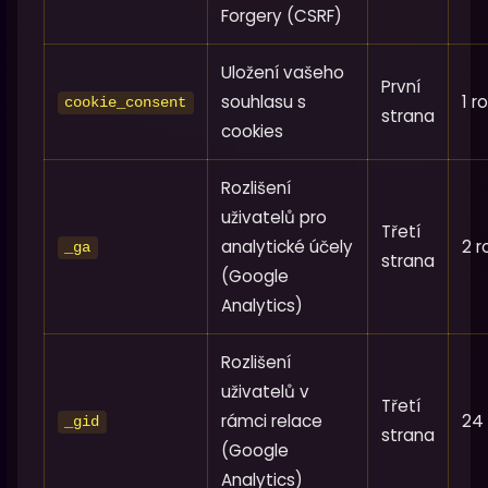
Forgery (CSRF)
Uložení vašeho
První
souhlasu s
1 r
cookie_consent
strana
cookies
Rozlišení
uživatelů pro
Třetí
analytické účely
2 r
_ga
strana
(Google
Analytics)
Rozlišení
uživatelů v
Třetí
rámci relace
24
_gid
strana
(Google
Analytics)