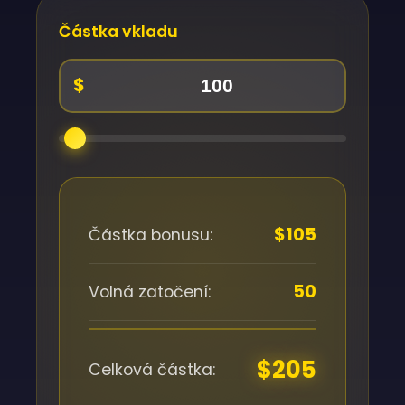
Částka vkladu
$
$105
Částka bonusu:
50
Volná zatočení:
$205
Celková částka: