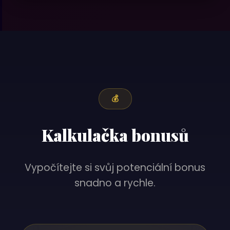
💰
Kalkulačka bonusů
Vypočítejte si svůj potenciální bonus
snadno a rychle.