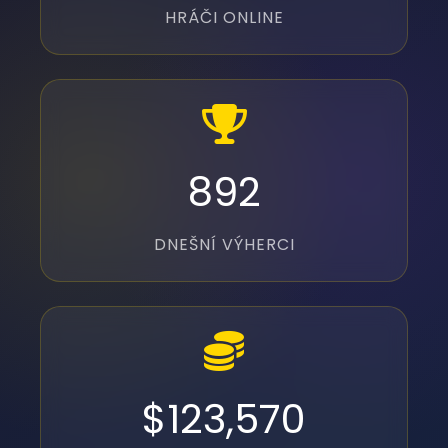
HRÁČI ONLINE
892
DNEŠNÍ VÝHERCI
$124,567