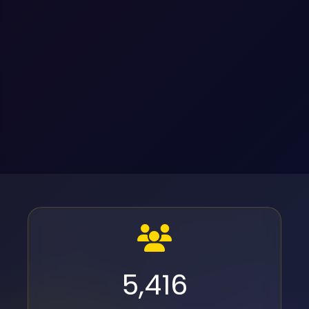
5,416