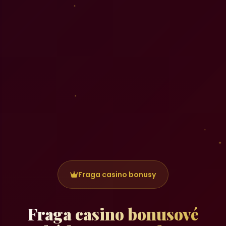
Fraga casino bonusy
Fraga casino bonusové