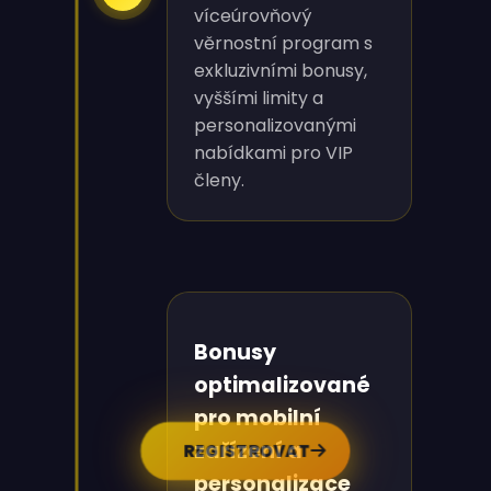
víceúrovňový
věrnostní program s
exkluzivními bonusy,
vyššími limity a
personalizovanými
nabídkami pro VIP
členy.
Bonusy
optimalizované
pro mobilní
zařízení a
REGISTROVAT
personalizace