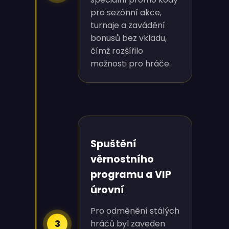
pro sezónní akce,
turnaje a zavádění
bonusů bez vkladu,
čímž rozšířilo
možnosti pro hráče.
Spuštění
věrnostního
programu a VIP
úrovní
Pro odměnění stálých
hráčů byl zaveden
3