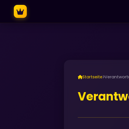
Startseite
Verantwortu
Verantwo