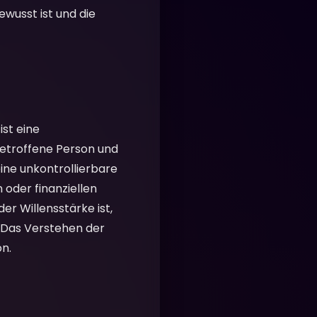
ewusst ist und die
ist eine
betroffene Person und
ine unkontrollierbare
 oder finanziellen
er Willensstärke ist,
. Das Verstehen der
on.