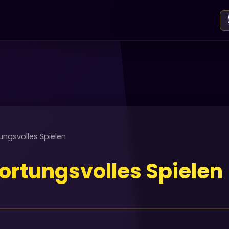
ngsvolles Spielen
rtungsvolles Spielen