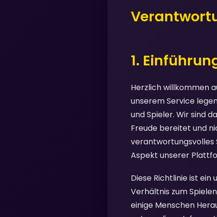
Verantwortu
1. Einführu
Herzlich willkommen au
unserem Service legen
und Spieler. Wir sind d
Freude bereitet und n
verantwortungsvolles 
Aspekt unserer Plattf
Diese Richtlinie ist e
Verhältnis zum Spielen
einige Menschen Heraus