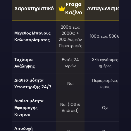
Fraga
Χαρακτηριστικό
Ανταγωνισμός
Καζίνο
200% έως
Μέγεθος Μπόνους
2000€ +
100% έως 500€
Καλωσορίσματος
200 Δωρεάν
Περιστροφές
Ταχύτητα
Εντός 24
3-5 εργάσιμες
Ανάληψης
ωρών
ημέρες
Διαθεσιμότητα
Περιορισμένες
Ναι
Υποστήριξης 24/7
ώρες
Διαθεσιμότητα
Ναι (iOS &
Εφαρμογής
Όχι
Android)
Κινητού
Αποδοχή