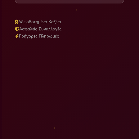
Αδειοδοτημένο Καζίνο
Ασφαλείς Συναλλαγές
Γρήγορες Πληρωμές