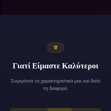
🏆
Γιατί Είμαστε Καλύτεροι
Συγκρίνετε τα χαρακτηριστικά μας και δείτε
τη διαφορά.