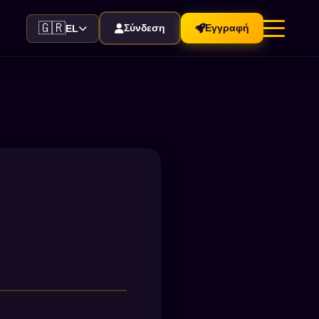
🇬🇷
Σύνδεση
Εγγραφή
EL