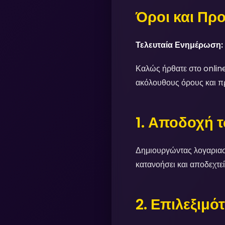
Όροι και Πρ
Τελευταία Ενημέρωση:
Καλώς ήρθατε στο online
ακόλουθους όρους και π
1. Αποδοχή 
Δημιουργώντας λογαριασμ
κατανοήσει και αποδεχτε
2. Επιλεξιμό