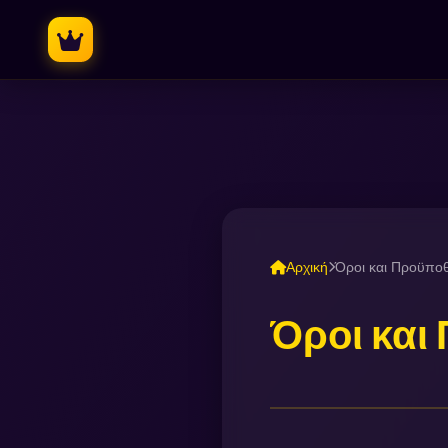
Αρχική
Όροι και Προϋποθ
Όροι και