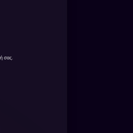
ή σας.