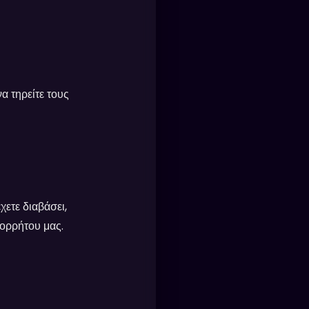
α τηρείτε τους
χετε διαβάσει,
πορρήτου μας.