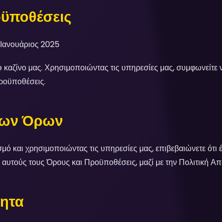
οϋποθέσεις
Ιανουάριος 2025
 καζίνο μας. Χρησιμοποιώντας τις υπηρεσίες μας, συμφωνείτε ν
ροϋποθέσεις.
των Όρων
ό και χρησιμοποιώντας τις υπηρεσίες μας, επιβεβαιώνετε ότι έ
ί αυτούς τους Όρους και Προϋποθέσεις, μαζί με την Πολιτική Α
τητα