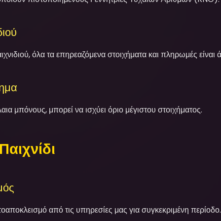
διού
χνιδιού, όλα τα επηρεαζόμενα στοιχήματα και πληρωμές είναι 
χημα
λαια μπόνους, μπορεί να ισχύει όριο μέγιστου στοιχήματος.
Παιχνίδι
μός
τοαποκλεισμό από τις υπηρεσίες μας για συγκεκριμένη περίοδο.