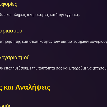
οφορίες
βείς και πλήρεις πληροφορίες κατά την εγγραφή.
γαριασμού
διατήρηση της εμπιστευτικότητας των διαπιστευτηρίων λογαριασ
Λογαριασμού
να επαληθεύσουμε την ταυτότητά σας και μπορούμε να ζητήσου
ς και Αναλήψεις
ρωμής