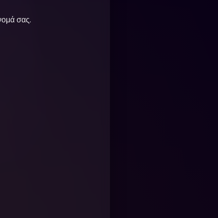
νομά σας.