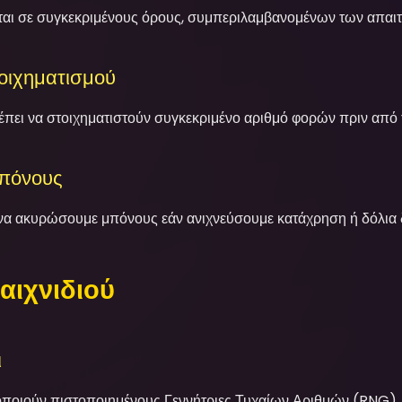
ται σε συγκεκριμένους όρους, συμπεριλαμβανομένων των απαι
τοιχηματισμού
πει να στοιχηματιστούν συγκεκριμένο αριθμό φορών πριν από 
πόνους
 να ακυρώσουμε μπόνους εάν ανιχνεύσουμε κατάχρηση ή δόλια 
αιχνιδιού
ι
μοποιούν πιστοποιημένους Γεννήτριες Τυχαίων Αριθμών (RNG).