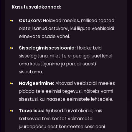
Kasutusvaldkonnad:
Ostukorv:
Hoiavad meeles, millised tooted
olete lisanud ostukorvi, kui liigute veebisaidi
erinevate osade vahel.
Sisselogimissessioonid:
Hoidke teid
sisselogituna, nii et te ei pea igal uuel lehel
oma kasutajanime ja parooli uuesti
sisestama.
Navigeerimine:
Aitavad veebisaidil meeles
pidada teie eelmisi tegevusi, näiteks vormi
sisestusi, kui naasete eelmistele lehtedele.
Turvalisus:
Ajutised turvatokenid, mis
kaitsevad teie kontot volitamata
juurdepääsu eest konkreetse sessiooni