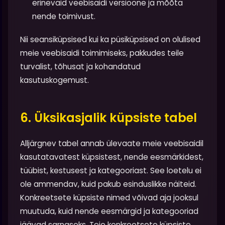
erinevaid veebisaidi versioone ja mõõta
nende toimivust.
Nii seansiküpsised kui ka püsiküpsised on olulised
meie veebisaidi toimimiseks, pakkudes teile
turvalist, tõhusat ja kohandatud
kasutuskogemust.
6. Üksikasjalik küpsiste tabel
Alljärgnev tabel annab ülevaate meie veebisaidil
kasutatavatest küpsistest, nende eesmärkidest,
tüübist, kestusest ja kategooriast. See loetelu ei
ole ammendav, kuid pakub esinduslikke näiteid.
Konkreetsete küpsiste nimed võivad aja jooksul
muutuda, kuid nende eesmärgid ja kategooriad
jäävad sarnaseks. Teie konkreetsete küpsiste