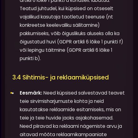
artikli 6 lõike 1 punkti a kohaselt lubatud.
Teatud juhtudel, kui küpsised on otseselt
vajalikud kasutaja taotletud teenuse (nt
konkreetse keelevaliku säilitamine)
pakkumiseks, võib õiguslikuks aluseks olla ka
õigustatud huvi (GDPR artikli 6 lõike 1 punkti f)
või lepingu täitmine (GDPR artikli 6 lõike 1
punkti b).
3.4 Sihtimis- ja reklaamiküpsised
Eesmärk:
Need küpsised salvestavad teavet
teie sirvimisharjumuste kohta ja neid
kasutatakse reklaamide esitamiseks, mis on
teie ja teie huvide jaoks asjakohasemad.
Need piiravad ka reklaami nägemiste arvu ja
aitavad mõõta reklaamikampaaniate