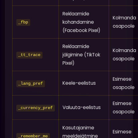
Reklaamide
Kolmanda
kohandamine
_fbp
osapoole
(Facebook Pixel)
Reklaamide
Kolmanda
jälgimine (TikTok
_tt_trace
osapoole
Pixel)
Esimese
Keele-eelistus
_lang_pref
osapoole
Esimese
Valuuta-eelistus
_currency_pref
osapoole
Kasutajanime
Esimese
meeldejätmine
_remember_me