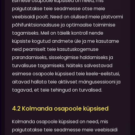
Esimese osapoole küpsised on need, mis
paigutatakse teie seadmesse otse meie
veebisaidi poolt. Need on olulised meie platvormi
põhifunktsionaalsuse ja optimaalse toimimise
tagamiseks. Meil on täielik kontroll nende
küpsiste kogutud andmete üle ja me kasutame
neid peamiselt teie kasutuskogemuse
parandamiseks, sisselogimise haldamiseks ja
turvalisuse tagamiseks. Näiteks salvestavad
esimese osapoole küpsised teie keele-eelistusi,
aitavad hallata teie aktiivset mängusessiooni ja
tagavad, et teie tehingud on turvalised.
4.2 Kolmanda osapoole küpsised
Kolmanda osapoole küpsised on need, mis
paigutatakse teie seadmesse meie veebisaidi