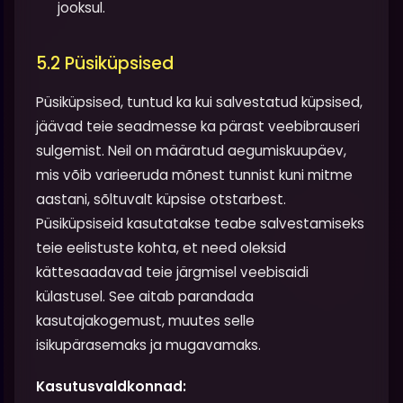
jooksul.
5.2 Püsiküpsised
Püsiküpsised, tuntud ka kui salvestatud küpsised,
jäävad teie seadmesse ka pärast veebibrauseri
sulgemist. Neil on määratud aegumiskuupäev,
mis võib varieeruda mõnest tunnist kuni mitme
aastani, sõltuvalt küpsise otstarbest.
Püsiküpsiseid kasutatakse teabe salvestamiseks
teie eelistuste kohta, et need oleksid
kättesaadavad teie järgmisel veebisaidi
külastusel. See aitab parandada
kasutajakogemust, muutes selle
isikupärasemaks ja mugavamaks.
Kasutusvaldkonnad: