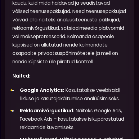
kaudu, kuid mida haldavad ja seadistavad
välised teenusepakkujad. Need teenusepakkujad
võivad olla näiteks analüüsiteenuste pakkujad,
reklaamivõrgustikud, sotsiaalmeedia platvormid
või makseprotsessorid. Kolmanda osapoole
küpsised on allutatud nende kolmandate
osapoolte privaatsuspõhimõtetele ja meil on
nende küpsiste üle piiratud kontroll.
Näited:
Google Analytics:
Kasutatakse veebisaidi
liikluse ja kasutajakäitumise analüüsimiseks.
Reklaamivõrgustikud:
Näiteks Google Ads,
Facebook Ads – kasutatakse isikupärastatud
reklaamide kuvamiseks.