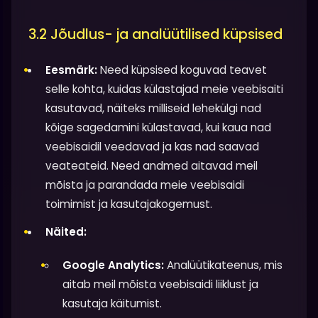
3.2 Jõudlus- ja analüütilised küpsised
Eesmärk:
Need küpsised koguvad teavet
selle kohta, kuidas külastajad meie veebisaiti
kasutavad, näiteks milliseid lehekülgi nad
kõige sagedamini külastavad, kui kaua nad
veebisaidil veedavad ja kas nad saavad
veateateid. Need andmed aitavad meil
mõista ja parandada meie veebisaidi
toimimist ja kasutajakogemust.
Näited:
Google Analytics:
Analüütikateenus, mis
aitab meil mõista veebisaidi liiklust ja
kasutaja käitumist.