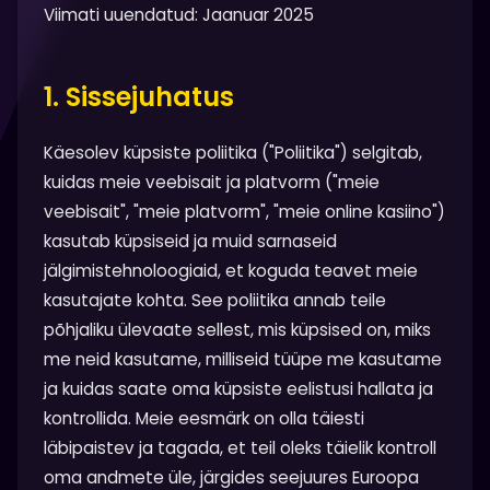
Viimati uuendatud: Jaanuar 2025
1. Sissejuhatus
Käesolev küpsiste poliitika ("Poliitika") selgitab,
kuidas meie veebisait ja platvorm ("meie
veebisait", "meie platvorm", "meie online kasiino")
kasutab küpsiseid ja muid sarnaseid
jälgimistehnoloogiaid, et koguda teavet meie
kasutajate kohta. See poliitika annab teile
põhjaliku ülevaate sellest, mis küpsised on, miks
me neid kasutame, milliseid tüüpe me kasutame
ja kuidas saate oma küpsiste eelistusi hallata ja
kontrollida. Meie eesmärk on olla täiesti
läbipaistev ja tagada, et teil oleks täielik kontroll
oma andmete üle, järgides seejuures Euroopa