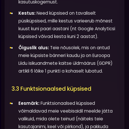
kasutuskogemust.
Kestus:
Need küpsised on tavaliselt
püsiküpsised, mille kestus varieerub mõnest
kuust kuni paari aastani (nt Google Analyticsi
küpsised võivad kesta kuni 2 aastat).
Õiguslik alus:
Teie nõusolek, mis on antud
meie küpsiste bänneri kaudu ja on Euroopa
Liidu isikuandmete kaitse üldmäärus (GDPR)
artikli 6 lõike 1 punkti a kohaselt lubatud.
3.3 Funktsionaalsed küpsised
Eesmärk:
Funktsionaalsed küpsised
võimaldavad meie veebisaidil meelde jätta
valikuid, mida olete teinud (näiteks teie
kasutajanimi, keel või piirkond), ja pakkuda