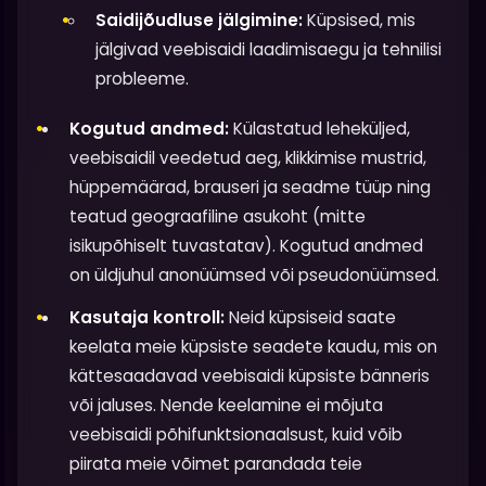
Saidijõudluse jälgimine:
Küpsised, mis
jälgivad veebisaidi laadimisaegu ja tehnilisi
probleeme.
Kogutud andmed:
Külastatud leheküljed,
veebisaidil veedetud aeg, klikkimise mustrid,
hüppemäärad, brauseri ja seadme tüüp ning
teatud geograafiline asukoht (mitte
isikupõhiselt tuvastatav). Kogutud andmed
on üldjuhul anonüümsed või pseudonüümsed.
Kasutaja kontroll:
Neid küpsiseid saate
keelata meie küpsiste seadete kaudu, mis on
kättesaadavad veebisaidi küpsiste bänneris
või jaluses. Nende keelamine ei mõjuta
veebisaidi põhifunktsionaalsust, kuid võib
piirata meie võimet parandada teie