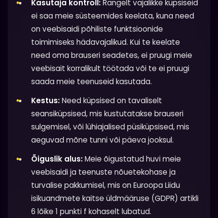
Kasutaja kontroll:
Rangelt vajalikke küpsiseid
ei saa meie süsteemides keelata, kuna need
on veebisaidi põhiliste funktsioonide
toimimiseks hädavajalikud. Kui te keelate
need oma brauseri seadetes, ei pruugi meie
veebisait korralikult töötada või te ei pruugi
saada meie teenuseid kasutada.
Kestus:
Need küpsised on tavaliselt
seansiküpsised, mis kustutatakse brauseri
sulgemisel, või lühiajalised püsiküpsised, mis
aeguvad mõne tunni või päeva jooksul.
Õiguslik alus:
Meie õigustatud huvi meie
veebisaidi ja teenuste nõuetekohase ja
turvalise pakkumisel, mis on Euroopa Liidu
isikuandmete kaitse üldmääruse (GDPR) artikli
6 lõike 1 punkti f kohaselt lubatud.