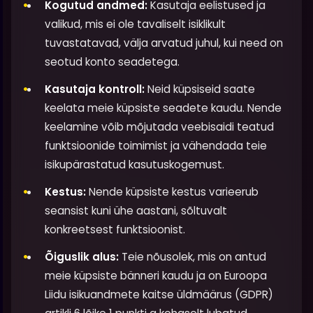
Kogutud andmed:
Kasutaja eelistused ja
valikud, mis ei ole tavaliselt isiklikult
tuvastatavad, välja arvatud juhul, kui need on
seotud konto seadetega.
Kasutaja kontroll:
Neid küpsiseid saate
keelata meie küpsiste seadete kaudu. Nende
keelamine võib mõjutada veebisaidi teatud
funktsioonide toimimist ja vähendada teie
isikupärastatud kasutuskogemust.
Kestus:
Nende küpsiste kestus varieerub
seansist kuni ühe aastani, sõltuvalt
konkreetsest funktsioonist.
Õiguslik alus:
Teie nõusolek, mis on antud
meie küpsiste bänneri kaudu ja on Euroopa
Liidu isikuandmete kaitse üldmäärus (GDPR)