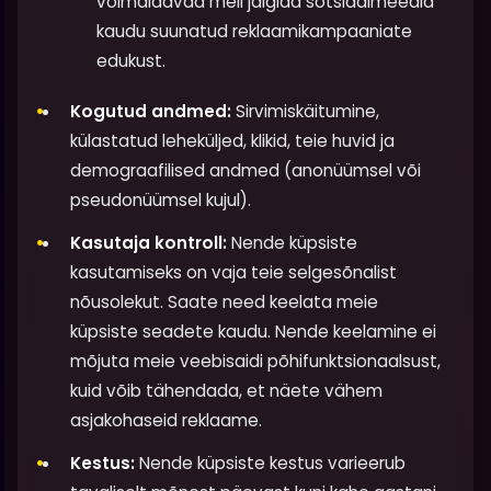
võimaldavad meil jälgida sotsiaalmeedia
kaudu suunatud reklaamikampaaniate
edukust.
Kogutud andmed:
Sirvimiskäitumine,
külastatud leheküljed, klikid, teie huvid ja
demograafilised andmed (anonüümsel või
pseudonüümsel kujul).
Kasutaja kontroll:
Nende küpsiste
kasutamiseks on vaja teie selgesõnalist
nõusolekut. Saate need keelata meie
küpsiste seadete kaudu. Nende keelamine ei
mõjuta meie veebisaidi põhifunktsionaalsust,
kuid võib tähendada, et näete vähem
asjakohaseid reklaame.
Kestus:
Nende küpsiste kestus varieerub