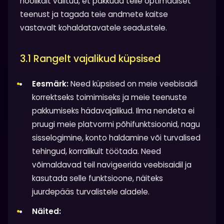
hoolikalt valitud, et pakkuda teile optimaalset
teenust ja tagada teie andmete kaitse
vastavalt kohaldatavatele seadustele.
3.1 Rangelt vajalikud küpsised
Eesmärk:
Need küpsised on meie veebisaidi
korrektseks toimimiseks ja meie teenuste
pakkumiseks hädavajalikud. Ilma nendeta ei
pruugi meie platvormi põhifunktsioonid, nagu
sisselogimine, konto haldamine või turvalised
tehingud, korralikult töötada. Need
võimaldavad teil navigeerida veebisaidil ja
kasutada selle funktsioone, näiteks
juurdepääs turvalistele aladele.
Näited: