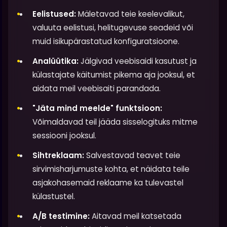
Eelistused:
Mäletavad teie keelevalikut,
valuuta eelistusi, helitugevuse seadeid või
muid isikupärastatud konfiguratsioone.
Analüütika:
Jälgivad veebisaidi kasutust ja
külastajate käitumist pikema aja jooksul, et
aidata meil veebisaiti parandada.
"Jäta mind meelde" funktsioon:
Võimaldavad teil jääda sisselogituks mitme
sessiooni jooksul.
Sihtreklaam:
Salvestavad teavet teie
sirvimisharjumuste kohta, et näidata teile
asjakohasemaid reklaame ka tulevastel
külastustel.
A/B testimine:
Aitavad meil katsetada