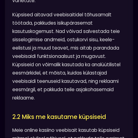
vahetate.
Küpsised aitavad veebisaitidel tõhusamalt
töötada, pakkudes isikupärasemat
kasutuskogemust. Nad võivad salvestada teie
sisselogimise andmeid, ostukorvi sisu, keele-
eelistusi ja muud teavet, mis aitab parandada
veebisaidi funktsionaalsust ja mugavust.
Küpsiseid on võimalik kasutada ka analüütilistel
eesmärkidel, et mõista, kuidas külastajad
veebisaidi teenuseid kasutavad, ning reklaami
eesmärgil, et pakkuda teile asjakohasemaid
reklaame.
2.2 Miks me kasutame küpsiseid
Meie online kasiino veebisait kasutab küpsiseid