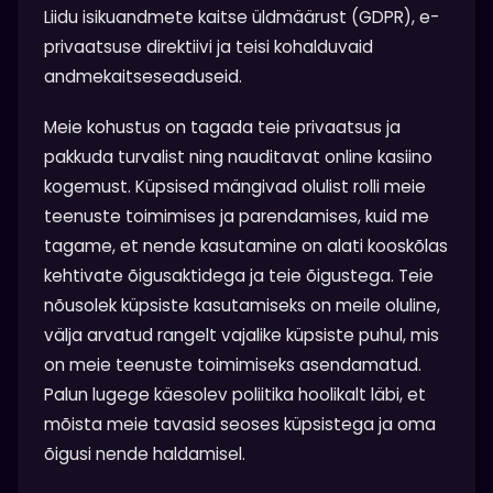
Liidu isikuandmete kaitse üldmäärust (GDPR), e-
privaatsuse direktiivi ja teisi kohalduvaid
andmekaitseseaduseid.
Meie kohustus on tagada teie privaatsus ja
pakkuda turvalist ning nauditavat online kasiino
kogemust. Küpsised mängivad olulist rolli meie
teenuste toimimises ja parendamises, kuid me
tagame, et nende kasutamine on alati kooskõlas
kehtivate õigusaktidega ja teie õigustega. Teie
nõusolek küpsiste kasutamiseks on meile oluline,
välja arvatud rangelt vajalike küpsiste puhul, mis
on meie teenuste toimimiseks asendamatud.
Palun lugege käesolev poliitika hoolikalt läbi, et
mõista meie tavasid seoses küpsistega ja oma
õigusi nende haldamisel.