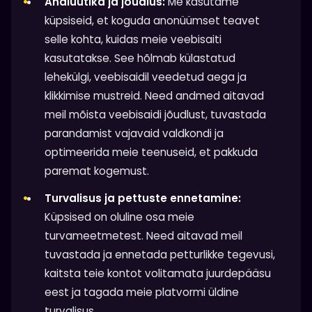
Analüütika ja jõudlus:
Me kasutame
küpsiseid, et koguda anonüümset teavet
selle kohta, kuidas meie veebisaiti
kasutatakse. See hõlmab külastatud
lehekülgi, veebisaidil veedetud aega ja
klikkimise mustreid. Need andmed aitavad
meil mõista veebisaidi jõudlust, tuvastada
parandamist vajavaid valdkondi ja
optimeerida meie teenuseid, et pakkuda
paremat kogemust.
Turvalisus ja pettuste ennetamine:
Küpsised on oluline osa meie
turvameetmetest. Need aitavad meil
tuvastada ja ennetada petturlikke tegevusi,
kaitsta teie kontot volitamata juurdepääsu
eest ja tagada meie platvormi üldine
turvalisus.