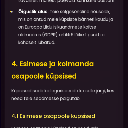
tavaliselt mõnest päevast kuni kahe aastani.
Õiguslik alus:
Teie selgesõnaline nõusolek,
mis on antud meie küpsiste bänneri kaudu ja
on Euroopa Liidu isikuandmete kaitse
üldmäärus (GDPR) artikli 6 lõike 1 punkti a
kohaselt lubatud.
4. Esimese ja kolmanda
osapoole küpsised
Küpsiseid saab kategoriseerida ka selle järgi, kes
need teie seadmesse paigutab.
4.1 Esimese osapoole küpsised