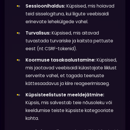
Sessioonihaldus:
Küpsised, mis hoiavad
teid sisselogituna, kui liigute veebisaidi
erinevate lehekülgede vahel.
Turvalisus:
Küpsised, mis aitavad
tuvastada turvariske ja kaitsta pettuste
eest (nt CSRF-tokenid).
Koormuse tasakaalustamine:
Küpsised,
mis jaotavad veebisaidi külastajate liiklust
serverite vahel, et tagada teenuste
kättesaadavus ja kiire reageerimisaeg.
Küpsisteelistuste meeldejätmine:
Küpsis, mis salvestab teie nõusoleku või
keeldumise teiste küpsiste kategooriate
kohta.