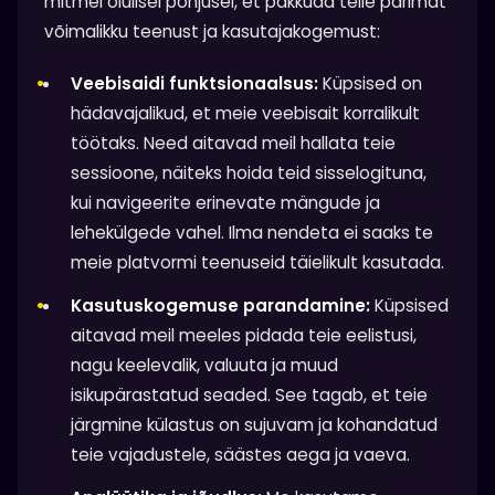
mitmel olulisel põhjusel, et pakkuda teile parimat
võimalikku teenust ja kasutajakogemust:
Veebisaidi funktsionaalsus:
Küpsised on
hädavajalikud, et meie veebisait korralikult
töötaks. Need aitavad meil hallata teie
sessioone, näiteks hoida teid sisselogituna,
kui navigeerite erinevate mängude ja
lehekülgede vahel. Ilma nendeta ei saaks te
meie platvormi teenuseid täielikult kasutada.
Kasutuskogemuse parandamine:
Küpsised
aitavad meil meeles pidada teie eelistusi,
nagu keelevalik, valuuta ja muud
isikupärastatud seaded. See tagab, et teie
järgmine külastus on sujuvam ja kohandatud
teie vajadustele, säästes aega ja vaeva.