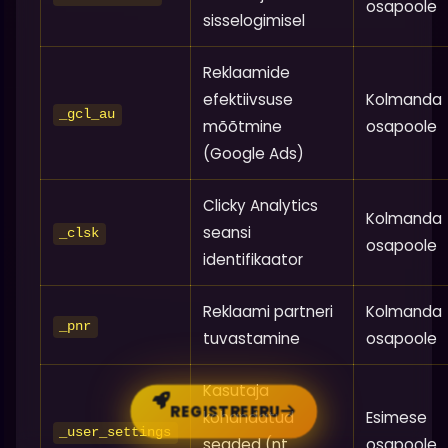
osapoole
sisselogimisel
Reklaamide
efektiivsuse
Kolmanda
_gcl_au
mõõtmine
osapoole
(Google Ads)
Clicky Analytics
Kolmanda
seansi
_clsk
osapoole
identifikaator
Reklaami partneri
Kolmanda
_pnr
tuvastamine
osapoole
Kasutaja
REGISTREERU
kohandatud
Esimese
_user_settings
seaded (nt
osapoole