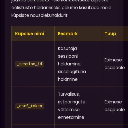
eelistuste haldamiseks palume kasutada meie
küpsiste nõusolekuhaldurit.
Küpsise nimi
Eesmärk
Tüüp
Kasutaja
sessiooni
Esimese
haldamine,
_session_id
osapoole
sisselogituna
hoidmine
Turvalisus,
ristpäringute
Esimese
_csrf_token
võltsimise
osapoole
ennetamine