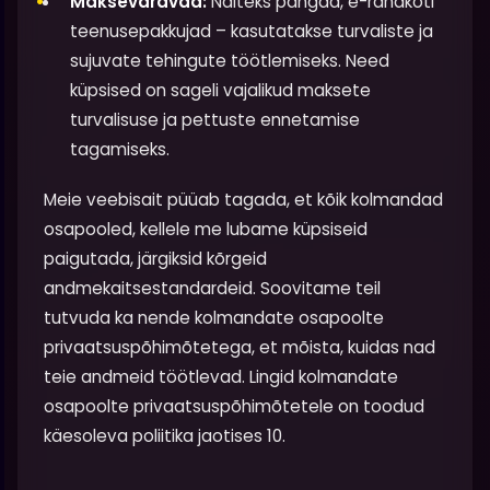
Makseväravad:
Näiteks pangad, e-rahakoti
teenusepakkujad – kasutatakse turvaliste ja
sujuvate tehingute töötlemiseks. Need
küpsised on sageli vajalikud maksete
turvalisuse ja pettuste ennetamise
tagamiseks.
Meie veebisait püüab tagada, et kõik kolmandad
osapooled, kellele me lubame küpsiseid
paigutada, järgiksid kõrgeid
andmekaitsestandardeid. Soovitame teil
tutvuda ka nende kolmandate osapoolte
privaatsuspõhimõtetega, et mõista, kuidas nad
teie andmeid töötlevad. Lingid kolmandate
osapoolte privaatsuspõhimõtetele on toodud
käesoleva poliitika jaotises 10.