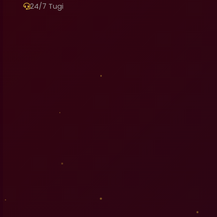
24/7 Tugi