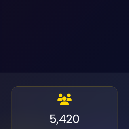
5,420