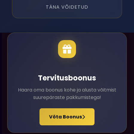
TÄNA VÕIDETUD
Tervitusboonus
Haara oma boonus kohe ja alusta võitmist
suurepäraste pakkumistega!
Võta Boonus