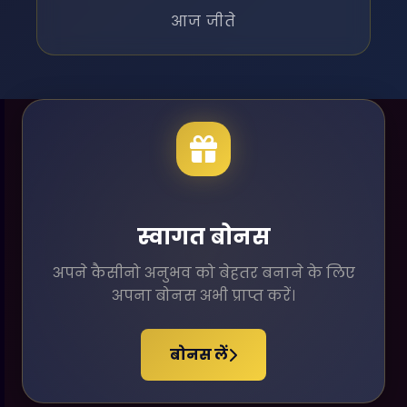
आज जीते
स्वागत बोनस
अपने कैसीनो अनुभव को बेहतर बनाने के लिए
अपना बोनस अभी प्राप्त करें।
बोनस लें