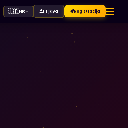
🇭🇷
Prijava
Registracija
HR