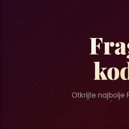
Fra
kod
Otkrijte najbolj