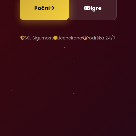
Počni
Igre
SSL Sigurnost
Licencirano
Podrška 24/7