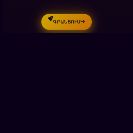
ԳՐԱՆՑՈՒՄ
Մեր առցանց կազինոն առաջարկում է
անզուգական խաղային փորձ, անվտանգություն
և արդարություն՝ յուրաքանչյուր խաղացողի