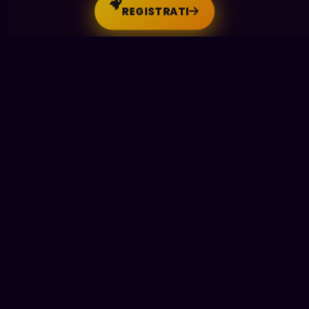
REGISTRATI
La nostra piattaforma: divertimento sicuro, grandi
vincite e supporto clienti eccellente.