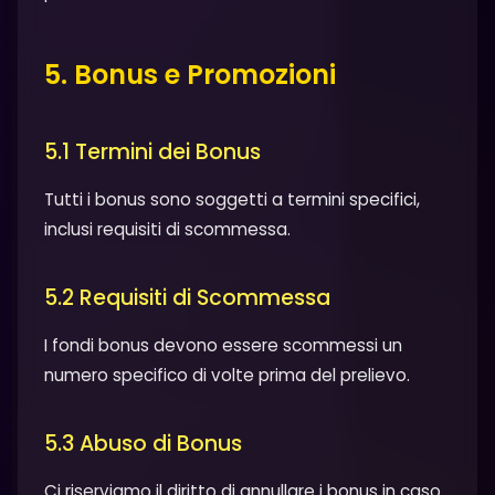
5. Bonus e Promozioni
5.1 Termini dei Bonus
Tutti i bonus sono soggetti a termini specifici,
inclusi requisiti di scommessa.
5.2 Requisiti di Scommessa
I fondi bonus devono essere scommessi un
numero specifico di volte prima del prelievo.
5.3 Abuso di Bonus
Ci riserviamo il diritto di annullare i bonus in caso