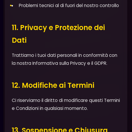
Problemi tecnici al di fuori del nostro controllo
11. Privacy e Protezione dei
Dati
Trattiamo i tuoi dati personali in conformità con
la nostra Informativa sulla Privacy e il GDPR.
12. Modifiche ai Termini
Ci riserviamo il diritto di modificare questi Termini
e Condizioni in qualsiasi momento.
13. Sospensione e Chiusura