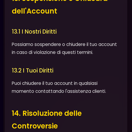
dell'Account
13.1 I Nostri Diritti
Possiamo sospendere o chiudere il tuo account
in caso di violazione di questi termini.
13.2 I Tuoi Diritti
Puoi chiudere il tuo account in qualsiasi
momento contattando l'assistenza clienti.
14. Risoluzione delle
Controversie