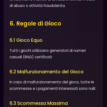
di abuso o attività fraudolenta.
6. Regole di Gioco
6.1 Gioco Equo
Tutti i giochi utilizzano generatori di numeri
casuali (RNG) certificati.
6.2 Malfunzionamento del Gioco
In caso di malfunzionamento del gioco, tutte le
scommesse e i pagamenti interessati sono nulli.
6.3 Scommessa Massima