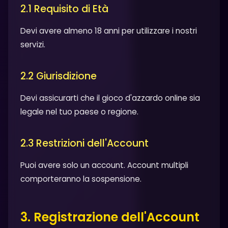
2.1 Requisito di Età
Devi avere almeno 18 anni per utilizzare i nostri
servizi.
2.2 Giurisdizione
Devi assicurarti che il gioco d'azzardo online sia
legale nel tuo paese o regione.
2.3 Restrizioni dell'Account
Puoi avere solo un account. Account multipli
comporteranno la sospensione.
3. Registrazione dell'Account