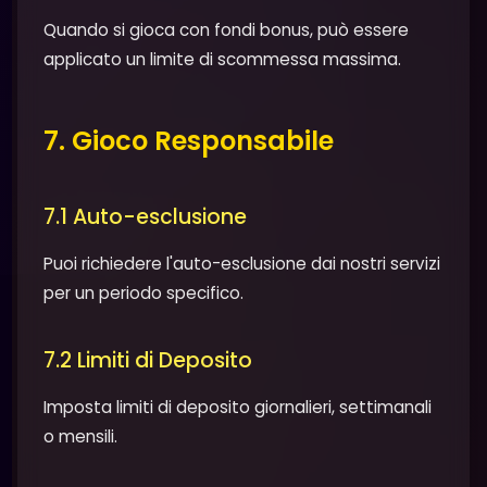
Quando si gioca con fondi bonus, può essere
applicato un limite di scommessa massima.
7. Gioco Responsabile
7.1 Auto-esclusione
Puoi richiedere l'auto-esclusione dai nostri servizi
per un periodo specifico.
7.2 Limiti di Deposito
Imposta limiti di deposito giornalieri, settimanali
o mensili.