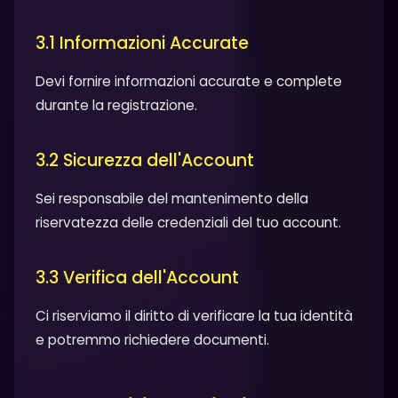
3.1 Informazioni Accurate
Devi fornire informazioni accurate e complete
durante la registrazione.
3.2 Sicurezza dell'Account
Sei responsabile del mantenimento della
riservatezza delle credenziali del tuo account.
3.3 Verifica dell'Account
Ci riserviamo il diritto di verificare la tua identità
e potremmo richiedere documenti.