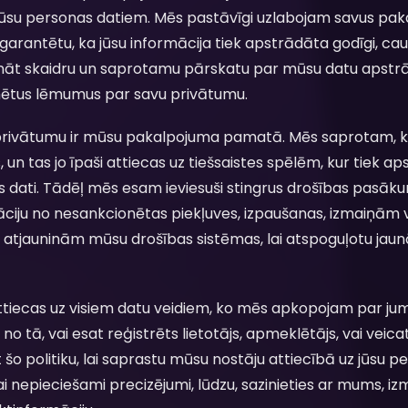
 jūsu personas datiem. Mēs pastāvīgi uzlabojam savus pa
 garantētu, ka jūsu informācija tiek apstrādāta godīgi, caur
ināt skaidru un saprotamu pārskatu par mūsu datu apstrā
mētus lēmumus par savu privātumu.
ivātumu ir mūsu pakalpojuma pamatā. Mēs saprotam, ka 
un tas jo īpaši attiecas uz tiešsaistes spēlēm, kur tiek ap
ls dati. Tādēļ mēs esam ieviesuši stingrus drošības pasāk
āciju no nesankcionētas piekļuves, izpaušanas, izmaiņām v
 atjauninām mūsu drošības sistēmas, lai atspoguļotu jaun
attiecas uz visiem datu veidiem, ko mēs apkopojam par ju
no tā, vai esat reģistrēts lietotājs, apmeklētājs, vai veic
īt šo politiku, lai saprastu mūsu nostāju attiecībā uz jūsu 
i nepieciešami precizējumi, lūdzu, sazinieties ar mums, izma