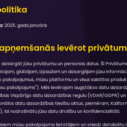
olitika
a:
2025. gada janvāris
n apņemšanās ievērot privātu
zsargāt jūsu privātumu un personas datus. Šī Privātuma 
ojam, glabājam, izpaužam un aizsargājam jūsu informācij
no pakalpojumus, mūsu platformu un visus saistītos produ
su pakalpojums"). Mēs ievērojam augstākos datu aizsardz
nības Vispārīgo datu aizsardzības regulu (VDAR/GDPR) un
onālos datu aizsardzības tiesību aktus, piemēram, Kaliforn
lai nodrošinātu jūsu datu drošību un konfidencialitāti.
 visiem mūsu pakalpojuma lietotājiem un sniedz detalizētu 