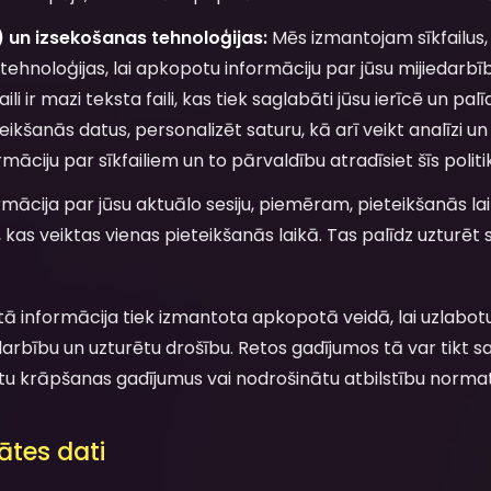
s) un izsekošanas tehnoloģijas:
Mēs izmantojam sīkfailus, 
 tehnoloģijas, lai apkopotu informāciju par jūsu mijiedarb
li ir mazi teksta faili, kas tiek saglabāti jūsu ierīcē un pal
eikšanās datus, personalizēt saturu, kā arī veikt analīzi u
māciju par sīkfailiem un to pārvaldību atradīsiet šīs politi
mācija par jūsu aktuālo sesiju, piemēram, pieteikšanās lai
 kas veiktas vienas pieteikšanās laikā. Tas palīdz uzturēt s
ā informācija tiek izmantota apkopotā veidā, lai uzlabo
arbību un uzturētu drošību. Retos gadījumos tā var tikt sa
lētu krāpšanas gadījumus vai nodrošinātu atbilstību norma
tātes dati