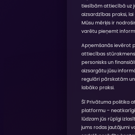
tiesībām attiecībā uz
aizsardzības praksi, lai
Mūsu mērķis ir nodroš
varētu pieņemt infor
Apņemšanās ievērot pr
attiecības stūrakmens, 
personisks un finansiā
aizsargātu jūsu inform
regulāri pārskatām un
labāko praksi.
Šī Privātuma politika 
platformu – neatkarīgi 
lūdzam jūs rūpīgi izlas
jums rodas jautājumi va