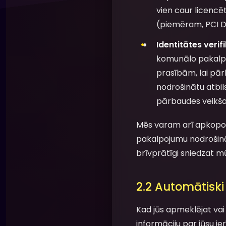
vien caur licenc
(piemēram, PCI D
Identitātes verif
komunālo pakalpoj
prasībām, lai pār
nodrošinātu atbil
pārbaudes veikša
Mēs varam arī apkopot p
pakalpojumu nodrošināš
brīvprātīgi sniedzat m
2.2 Automātiski
Kad jūs apmeklējat va
informāciju par jūsu i