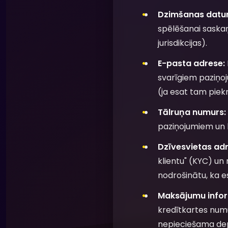
Dzimšanas datu
spēlēšanai saskaņ
jurisdikcijas).
E-pasta adrese:
svarīgiem paziņo
(ja esat tam piekri
Tālruņa numurs:
paziņojumiem un k
Dzīvesvietas adr
klientu" (KYC) u
nodrošinātu, ka es
Maksājumu infor
kredītkartes numu
nepieciešama depo