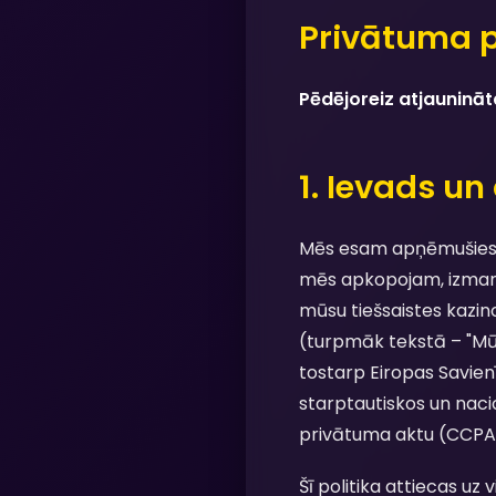
Privātuma p
Pēdējoreiz atjaunināt
1. Ievads u
Mēs esam apņēmušies ai
mēs apkopojam, izmant
mūsu tiešsaistes kazi
(turpmāk tekstā – "Mū
tostarp Eiropas Savie
starptautiskos un naci
privātuma aktu (CCPA), 
Šī politika attiecas uz