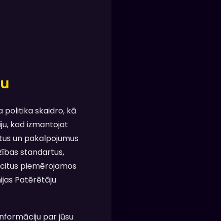
mu
politika skaidro, kā
u, kad izmantojat
ktus un pakalpojumus
ības standartus,
 citus piemērojamos
ijas Patērētāju
informāciju par jūsu