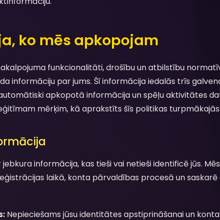
tinformāciju.
ija, ko mēs apkopojam
akalpojuma funkcionalitāti, drošību un atbilstību normat
 informāciju par jums. Šī informācija iedalās trīs galvena
automātiski apkopotā informācija un spēļu aktivitātes dati
ģitīmam mērķim, kā aprakstīts šīs politikas turpmākajās
formācija
 jebkura informācija, kas tieši vai netieši identificē jūs.
eģistrācijas laikā, konta pārvaldības procesā un saskarē
s:
Nepieciešams jūsu identitātes apstiprināšanai un konta