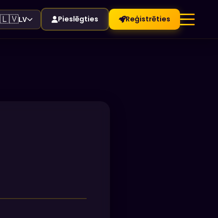
🇱🇻
Pieslēgties
Reģistrēties
LV