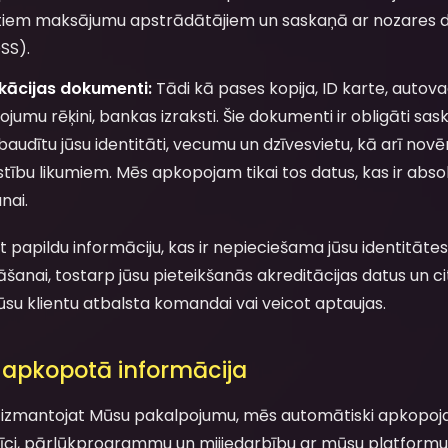
ētiem maksājumu apstrādātājiem un saskaņā ar nozares 
SS).
ikācijas dokumenti:
Tādi kā pases kopija, ID karte, autova
umu rēķini, bankas izraksti. Šie dokumenti ir obligāti s
baudītu jūsu identitāti, vecumu un dzīvesvietu, kā arī nov
stību likumiem. Mēs apkopojam tikai tos datus, kas ir abso
nai.
apildu informāciju, kas ir nepieciešama jūsu identitātes v
anai, tostarp jūsu pieteikšanās akreditācijas datus un cit
ūsu klientu atbalsta komandai vai veicot aptaujas.
 apkopotā informācija
i izmantojat Mūsu pakalpojumu, mēs automātiski apkopoj
erīci, pārlūkprogrammu un mijiedarbību ar mūsu platformu. 