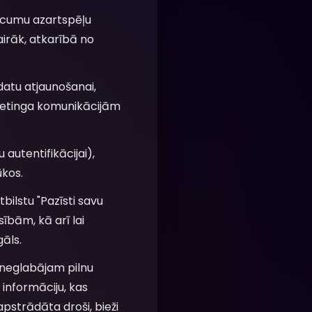
 vecumu azartspēļu
airāk, atkarībā no
datu atjaunošanai,
ketinga komunikācijām
 autentifikācijai),
ūkos.
bilstu "Pazīsti savu
bām, kā arī lai
gāls.
 neglabājam pilnu
informāciju, kas
pstrādāta droši, bieži