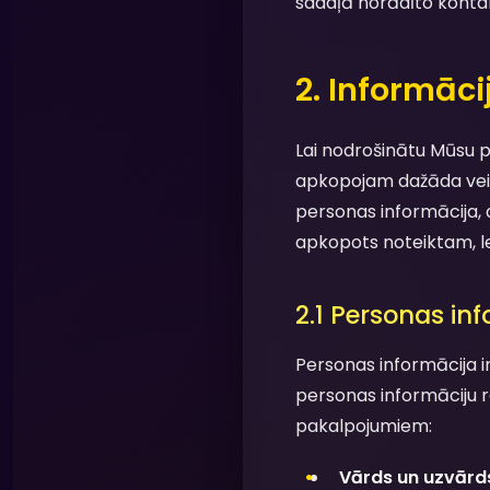
sadaļā norādīto kontak
2. Informāc
Lai nodrošinātu Mūsu p
apkopojam dažāda veida
personas informācija, 
apkopots noteiktam, le
2.1 Personas in
Personas informācija ir
personas informāciju r
pakalpojumiem:
Vārds un uzvārd