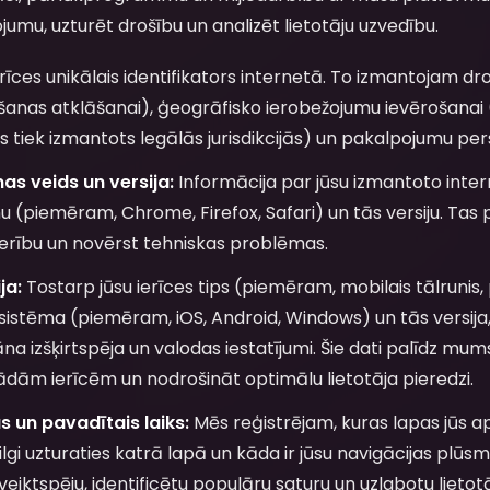
mu, uzturēt drošību un analizēt lietotāju uzvedību.
rīces unikālais identifikators internetā. To izmantojam dr
nas atklāšanai), ģeogrāfisko ierobežojumu ievērošanai (
tiek izmantots legālās jurisdikcijās) un pakalpojumu per
s veids un versija:
Informācija par jūsu izmantoto inte
(piemēram, Chrome, Firefox, Safari) un tās versiju. Tas
erību un novērst tehniskas problēmas.
ja:
Tostarp jūsu ierīces tips (piemēram, mobilais tālrunis,
sistēma (piemēram, iOS, Android, Windows) un tās versija, 
rāna izšķirtspēja un valodas iestatījumi. Šie dati palīdz mu
dām ierīcēm un nodrošināt optimālu lietotāja pieredzi.
 un pavadītais laiks:
Mēs reģistrējam, kuras lapas jūs 
gi uzturaties katrā lapā un kāda ir jūsu navigācijas plūsma. Š
veiktspēju, identificētu populāru saturu un uzlabotu lietotā