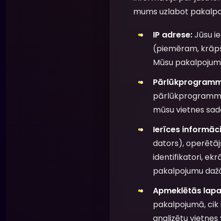
mums uzlabot pakalpoju
IP adrese:
Jūsu ie
(piemēram, krāpša
Mūsu pakalpojums 
Pārlūkprogramma
pārlūkprogrammu 
mūsu vietnes sad
Ierīces informāci
dators), operētāj
identifikatori, ek
pakalpojumu dažā
Apmeklētās lapas
pakalpojumā, cik il
analizētu vietnes 