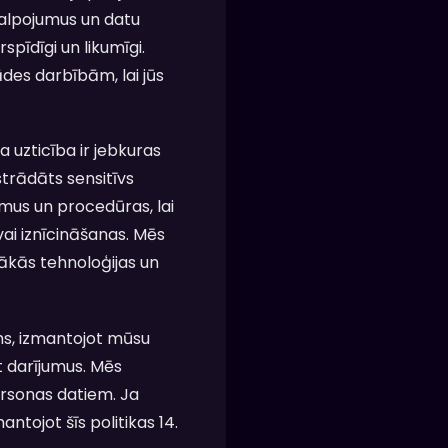
kalpojumus un datu
spīdīgi un likumīgi.
des darbībām, lai jūs
uzticība ir jebkuras
strādāts sensitīvs
umus un procedūras, lai
ai iznīcināšanas. Mēs
ākās tehnoloģijas un
ms, izmantojot mūsu
at darījumus. Mēs
personas datiem. Ja
ntojot šīs politikas 14.