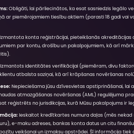
ms:
Obligāti, lai pārliecinātos, ka esat sasniedzis legālo
ā ar piemērojamiem tiesību aktiem (parasti 18 gadi vai v
Izmantota konta reģistrācijai, pieteikšanās akreditācijas 
jumiem par kontu, drošību un pakalpojumiem, kā arī mār
tis).
Izmantots identitātes verifikācijai (piemēram, divu faktoru
lientu atbalsta saziņai, kā arī krāpšanas novēršanas nol
ese:
Nepieciešama jūsu dzīvesvietas apstiprināšanai, lai at
n naudas atmazgāšanas novēršanas (AML) regulējuma prasī
at reģistrēts no jurisdikcijas, kurā Mūsu pakalpojums ir le
mācija:
Ieskaitot kredītkartes numura daļas (mēs nekad
ru), e-maku adreses, bankas konta datus un citu finanšu 
zītu veikšanai un izmaksu apstrādei. Šī informācija tiek a