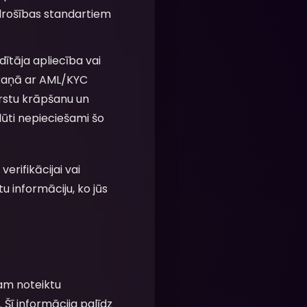
drošības standartiem
dītāja apliecība vai
askaņā ar AML/KYC
ērstu krāpšanu un
lūti nepieciešami šo
erifikācijai vai
u informāciju, ko jūs
am noteiktu
Šī informācija palīdz