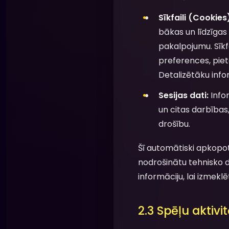
Sīkfaili (Cookie
bākas un līdzīgas
pakalpojumu. Sīkfai
preferences, piet
Detalizētāku infor
Sesijas dati:
Infor
un citas darbības,
drošību.
Šī automātiski apkopot
nodrošinātu tehnisko d
informāciju, lai izmek
2.3 Spēļu aktivi