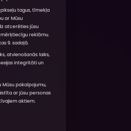
pikseļu tagus, tīmekļa
ību ar Mūsu
īdz atcerēties jūsu
n mērķtiecīgu reklāmu.
kas 9. sadaļā.
ks, atvienošanās laiks,
esijas integritāti un
tu Mūsu pakalpojumu,
istīta ar jūsu personas
tīvajiem aktiem.