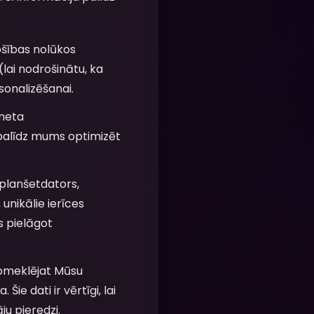
ošības nolūkos
lai nodrošinātu, ka
sonalizēšanai.
rneta
 palīdz mums optimizēt
 planšetdators,
unikālie ierīces
ms pielāgot
apmeklējat Mūsu
ie dati ir vērtīgi, lai
ju pieredzi.