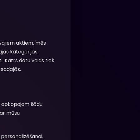
īvajiem aktiem, mēs
jās kategorijās:
. Katrs datu veids tiek
 sadaļās.
 Mēs apkopojam šādu
 ar mūsu
 personalizēšanai.