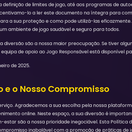
 definição de limites de jogo, até aos programas de aut
Incentivamo-lo a ler este documento na íntegra para c
a a sua proteção e como pode utilizá-las eficazmente.
um ambiente de jogo saudável e seguro para todos.
ua diversão são a nossa maior preocupação. Se tiver algu
a equipa de apoio ao Jogo Responsável está disponível par
neiro de 2025.
ão e o Nosso Compromisso
rviço. Agradecemos a sua escolha pela nossa plataform
nimento online. Neste espaço, a sua diversão é importan
estar são a nossa prioridade inegociável. Esta Política
ompromisso inabalável com a promoção de práticas de j