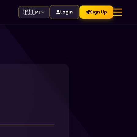
🇵🇹
Login
Sign Up
PT