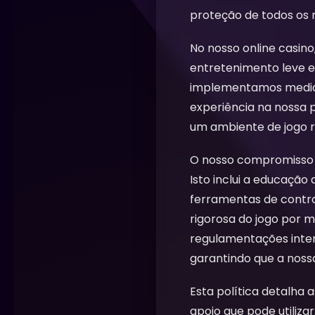
proteção de todos os n
No nosso online casino
entretenimento leve e 
implementamos medida
experiência na nossa 
um ambiente de jogo re
O nosso compromisso 
Isto inclui a educação 
ferramentas de control
rigorosa do jogo por
regulamentações inter
garantindo que a nossa
Esta política detalha 
apoio que pode utiliza