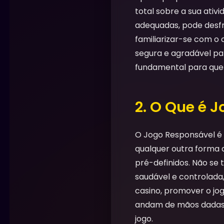
total sobre a sua ati
adequadas, pode desfr
familiarizar-se com o 
segura e agradável pa
fundamental para que
2. O Que é 
O Jogo Responsável é
qualquer outra forma 
pré-definidos. Não se 
saudável e controlada,
casino, promover o jog
andam de mãos dadas,
jogo.