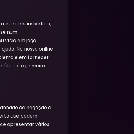
minoria de indivíduos,
-se num
 vício em jogo.
 ajuda. No nosso online
oblema e em fornecer
mático é o primeiro
mpanhado de negação e
lerta que podem
ece apresentar vários