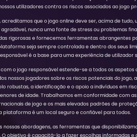
ossos utilizadores contra os riscos associados ao jogo p
, acreditamos que o jogo online deve ser, acima de tudo
agradável, nunca uma fonte de stress ou problemas finan
s rigorosas e fornecemos ferramentas abrangentes par
plataforma seja sempre controlada e dentro dos seus lim
sponsável é a base para uma experiência de utilizador su
com o jogo responsável estende-se a todos os aspetos 
dos nossos jogadores sobre os riscos potenciais do jogo, 
o robustas, a identificação e o apoio a indivíduos em ris
 menores de idade. Trabalhamos em conformidade com as
nacionais de jogo e os mais elevados padrões de proteçã
 plataforma é um local seguro e confiável para todos.
as nossas abordagens, as ferramentas que disponibilizam
r. O objetivo é capacitá-lo a fazer escolhas informadas e