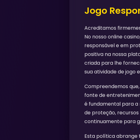
Jogo Respo
Acreditamos firmement
No nosso online casi
responsável e em prot
positiva na nossa plat
criada para lhe forne
sua atividade de jogo 
Compreendemos que, p
fonte de entretenimen
é fundamental para a n
de proteção, recursos
continuamente para ga
Esta política abrange