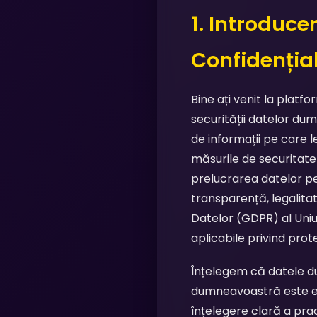
1. Introduc
Confidențial
Bine ați venit la platfo
securității datelor du
de informații pe care 
măsurile de securitat
prelucrarea datelor p
transparență, legalita
Datelor (GDPR) al Uniu
aplicabile privind prot
Înțelegem că datele d
dumneavoastră este es
înțelegere clară a pra