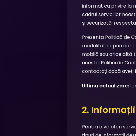
informat cu privire la 
cadrul serviciilor noas
și securizată, respectâ
Prezenta Politică de Con
modalitatea prin care 
mobilă sau orice altă te
acestei Politici de Con
contactați dacă aveți î
Ultima actualizare:
Ia
2. Informați
Pentru a vă oferi servi
tipuri de informații de