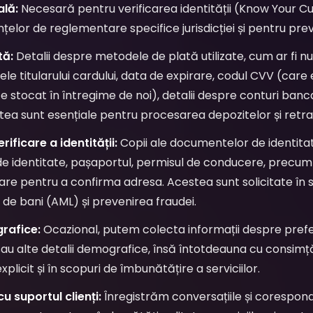
ală:
Necesară pentru verificarea identității (Know Your C
țelor de reglementare specifice jurisdicției și pentru prev
tă:
Detalii despre metodele de plată utilizate, cum ar fi n
ele titularului cardului, data de expirare, codul CVV (car
te stocat în întregime de noi), detalii despre conturi ban
tea sunt esențiale pentru procesarea depozitelor și retrag
ficare a identității:
Copii ale documentelor de identita
e identitate, pașaportul, permisul de conducere, precum și 
re pentru a confirma adresa. Acestea sunt solicitate în s
 de bani (AML) și prevenirea fraudei.
rafice:
Ocazional, putem colecta informații despre prefe
u alte detalii demografice, însă întotdeauna cu consim
icit și în scopuri de îmbunătățire a serviciilor.
 suportul clienți:
Înregistrăm conversațiile și corespon