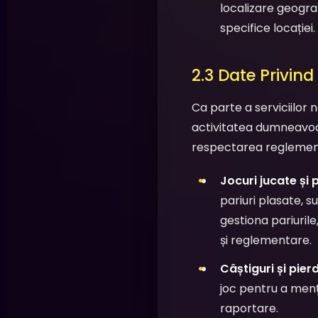
localizare geograf
specifice locației.
2.3 Date Privind
Ca parte a serviciilor
activitatea dumneavoas
respectarea reglementă
Jocuri jucate și 
pariuri plasate, 
gestiona pariurile
și reglementare.
Câștiguri și pierd
joc pentru a mențin
raportare.