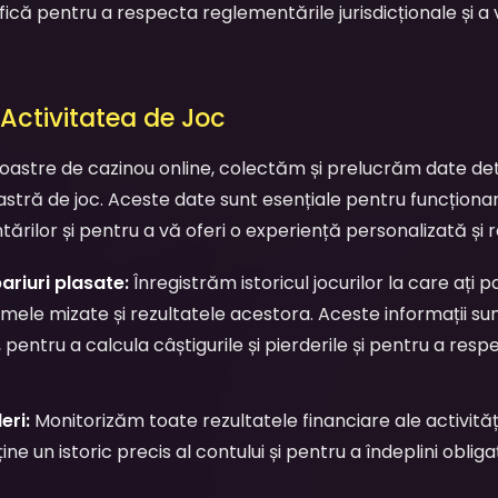
ică pentru a respecta reglementările jurisdicționale și a v
 Activitatea de Joc
 noastre de cazinou online, colectăm și prelucrăm date de
tră de joc. Aceste date sunt esențiale pentru funcționa
rilor și pentru a vă oferi o experiență personalizată și 
pariuri plasate:
Înregistrăm istoricul jocurilor la care ați pa
sumele mizate și rezultatele acestora. Aceste informații s
, pentru a calcula câștigurile și pierderile și pentru a resp
eri:
Monitorizăm toate rezultatele financiare ale activit
e un istoric precis al contului și pentru a îndeplini obligați