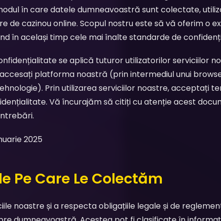
modul în care datele dumneavoastră sunt colectate, utiliza
tre de cazinou online. Scopul nostru este să vă oferim o e
nd în același timp cele mai înalte standarde de confidenți
fidențialitate se aplică tuturor utilizatorilor serviciilor n
accesați platforma noastră (prin intermediul unui browse
hnologie). Prin utilizarea serviciilor noastre, acceptați ter
fidențialitate. Vă încurajăm să citiți cu atenție acest docu
ntrebări.
nuarie 2025
ile Pe Care Le Colectăm
ciile noastre și a respecta obligațiile legale și de reglem
spre dumneavoastră. Acestea pot fi clasificate în informați