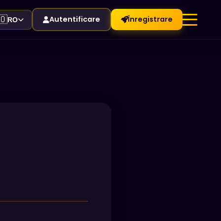
🇴
Autentificare
Înregistrare
RO