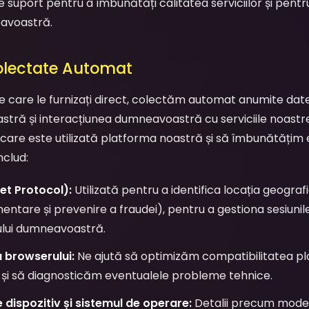
 suport pentru a îmbunătăți calitatea serviciilor și pentru
eavoastră.
Colectate Automat
pe care le furnizați direct, colectăm automat anumite da
stră și interacțiunea dumneavoastră cu serviciile noastr
care este utilizată platforma noastră și să îmbunătățim
nclud:
et Protocol):
Utilizată pentru a identifica locația geogra
entare și prevenire a fraudei), pentru a gestiona sesiunile
ului dumneavoastră.
a browserului:
Ne ajută să optimizăm compatibilitatea pl
 și să diagnosticăm eventualele probleme tehnice.
 dispozitiv și sistemul de operare:
Detalii precum modelul