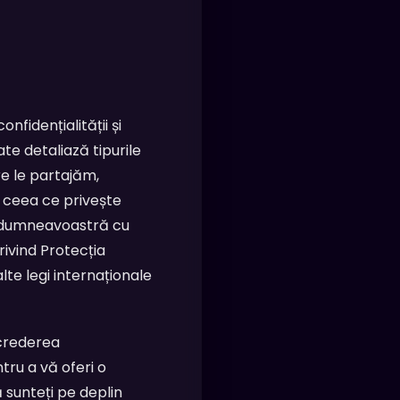
nfidențialității și
te detaliază tipurile
re le partajăm,
 ceea ce privește
e dumneavoastră cu
rivind Protecția
te legi internaționale
ncrederea
ru a vă oferi o
 sunteți pe deplin