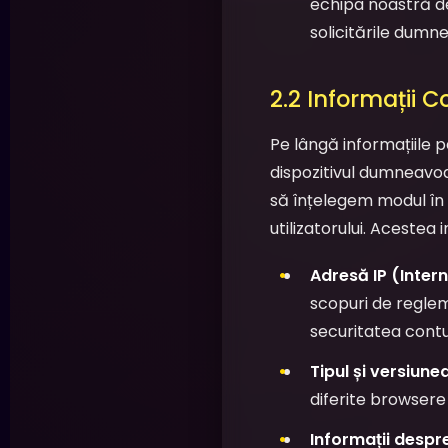
echipa noastră de
solicitările dumn
2.2 Informații 
Pe lângă informațiile 
dispozitivul dumneavoa
să înțelegem modul în 
utilizatorului. Acestea i
Adresă IP (Intern
scopuri de reglem
securitatea cont
Tipul și versiune
diferite browsere
Informații despre