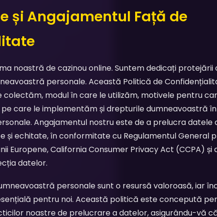
ere și Angajamentul Față de
itate
rma noastră de cazinou online. Suntem dedicați protejării co
mneavoastră personale. Această Politică de Confidențialita
le colectăm, modul în care le utilizăm, motivele pentru ca
e pe care le implementăm și drepturile dumneavoastră în
ersonale. Angajamentul nostru este de a prelucra datel
te și echitate, în conformitate cu Regulamentul General p
nii Europene, California Consumer Privacy Act (CCPA) și al
ecția datelor.
umneavoastră personale sunt o resursă valoroasă, iar î
ențială pentru noi. Această politică este concepută pent
cticilor noastre de prelucrare a datelor, asigurându-vă că