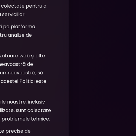
unt colectate pentru a
erviciilor.
ți pe platforma
tru analize de
zatoare web și alte
mneavoastră de
 dumneavoastră, să
cestei Politici este
le noastre, inclusiv
lizate, sunt colectate
a problemele tehnice.
te precise de