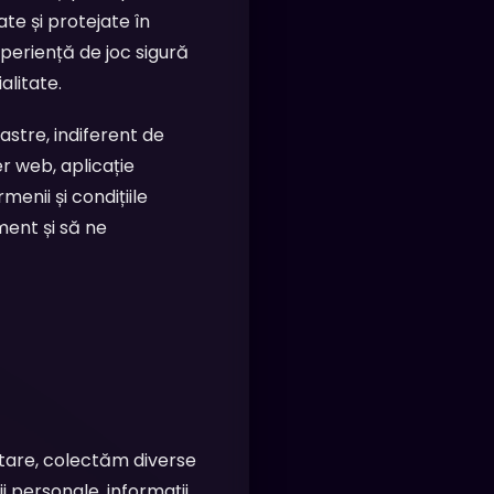
te și protejate în
xperiență de joc sigură
alitate.
oastre, indiferent de
r web, aplicație
menii și condițiile
ment și să ne
entare, colectăm diverse
i personale, informații