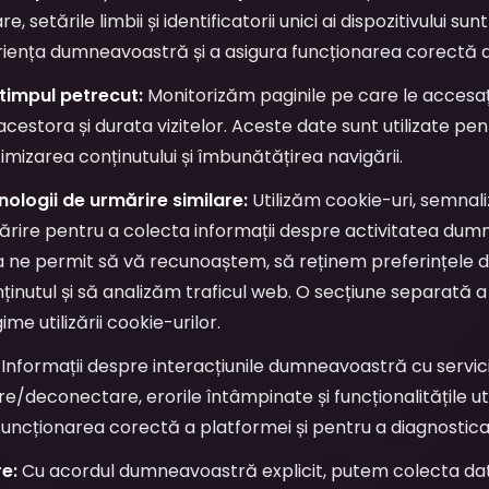
, setările limbii și identificatorii unici ai dispozitivului s
iența dumneavoastră și a asigura funcționarea corectă a s
i timpul petrecut:
Monitorizăm paginile pe care le accesa
cestora și durata vizitelor. Aceste date sunt utilizate pen
mizarea conținutului și îmbunătățirea navigării.
nologii de urmărire similare:
Utilizăm cookie-uri, semnali
ărire pentru a colecta informații despre activitatea du
a ne permit să vă recunoaștem, să reținem preferințele
inutul și să analizăm traficul web. O secțiune separată a a
me utilizării cookie-urilor.
Informații despre interacțiunile dumneavoastră cu servicii
e/deconectare, erorile întâmpinate și funcționalitățile uti
funcționarea corectă a platformei și pentru a diagnostic
e:
Cu acordul dumneavoastră explicit, putem colecta da