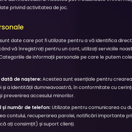
te privind activitatea de joc.
ersonale
sunt date care pot fi utilizate pentru a vă identifica direc
nd vă înregistrați pentru un cont, utilizați serviciile noast
 Categoriile de informații personale pe care le putem cole
 dată de naștere:
Acestea sunt esențiale pentru crearea 
i și a identității dumneavoastră, în conformitate cu cerinț
și prevenirea accesului minorilor.
 și număr de telefon:
Utilizate pentru comunicarea cu d
 contului, recuperarea parolei, notificări importante priv
 ați consimțit) și suport clienți.