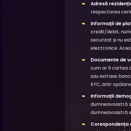
Adresă rezidenți
respectarea cerin
Informații de pla
credit/debit, num
securizat și nu es
electronice. Aces
Documente de veri
cum ar fi cartea d
sau extrase banca
KYC, anti-spălare
Informații demog
dumneavoastră sa
dumneavoastră expl
Corespondența cu