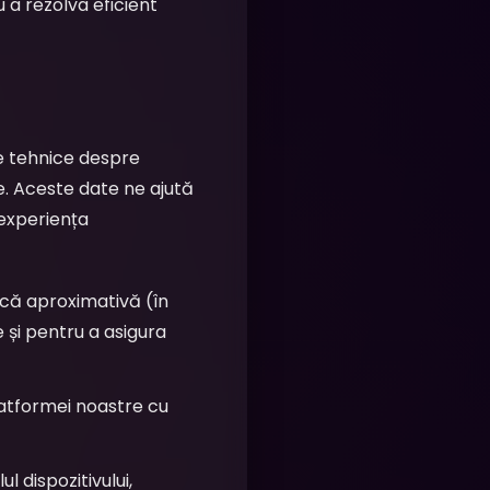
 a rezolva eficient
te tehnice despre
e. Aceste date ne ajută
 experiența
fică aproximativă (în
 și pentru a asigura
atformei noastre cu
 dispozitivului,