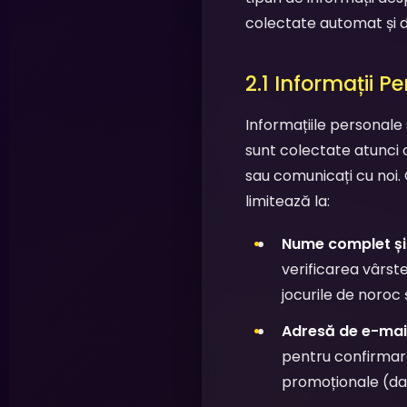
colectate automat și da
2.1 Informații P
Informațiile personale 
sunt colectate atunci câ
sau comunicați cu noi.
limitează la:
Nume complet și
verificarea vârste
jocurile de noroc 
Adresă de e-mail
pentru confirmarea
promoționale (dacă