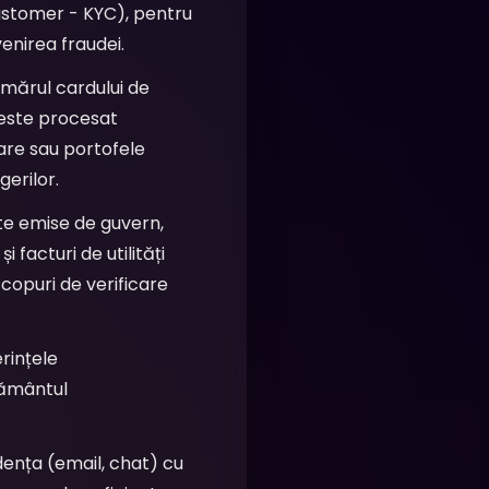
ustomer - KYC), pentru
enirea fraudei.
umărul cardului de
e este procesat
care sau portofele
erilor.
te emise de guvern,
facturi de utilități
copuri de verificare
rințele
țământul
dența (email, chat) cu