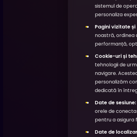
sistemul de operare
personaliza exper
Pagini vizitate ș
noastră, ordinea a
performanță, opti
Cookie-uri și teh
tehnologii de urm
navigare. Aceste
personalizăm conț
dedicată în întregi
Date de sesiune:
orele de conectar
pentru a asigura 
Date de localizar