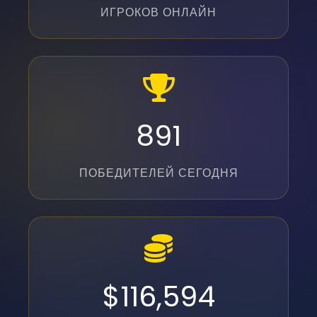
ИГРОКОВ ОНЛАЙН
892
ПОБЕДИТЕЛЕЙ СЕГОДНЯ
$124,567