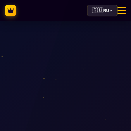
🇷🇺
RU