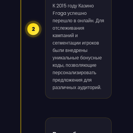
К 2015 году Казино
Fraga успешно
перешло в онлайн. Для
отслеживания
2
кампаний и
сегментации игроков
были внедрены
уникальные бонусные
коды, позволяющие
персонализировать
предложения для
различных аудиторий.