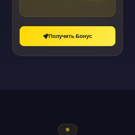
Получить Бонус
🎯