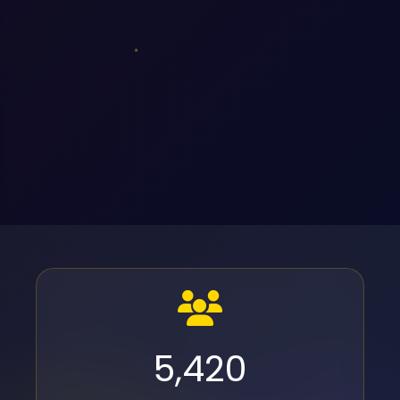
5,420