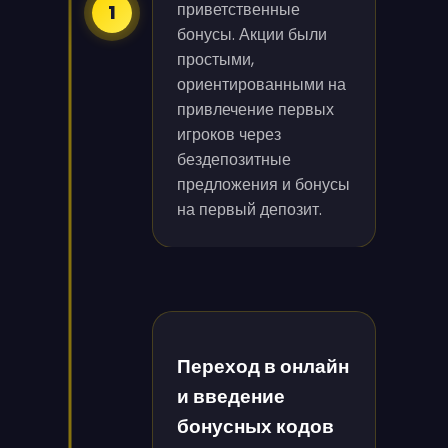
приветственные
1
бонусы. Акции были
простыми,
ориентированными на
привлечение первых
игроков через
бездепозитные
предложения и бонусы
на первый депозит.
Переход в онлайн
и введение
бонусных кодов