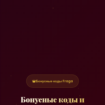
Бонусные коды Fraga
Бонусные коды и