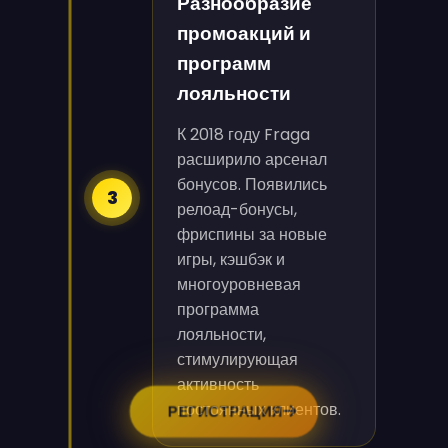
Разнообразие
промоакций и
программ
лояльности
К 2018 году Fraga
расширило арсенал
бонусов. Появились
3
релоад-бонусы,
фриспины за новые
игры, кэшбэк и
многоуровневая
программа
лояльности,
стимулирующая
активность
постоянных клиентов.
РЕГИСТРАЦИЯ