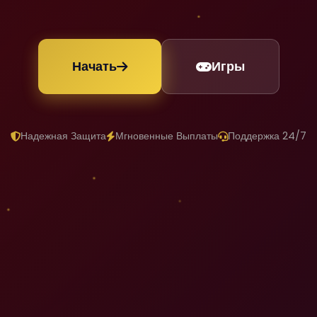
Начать
Игры
Надежная Защита
Мгновенные Выплаты
Поддержка 24/7