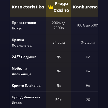
Fraga
Karakteristika
Konkurencija
Casino
Приветствени
200% до
100% до 500$
Бонус
2000$
Брзина
24 сата
3-5 дана
Повлачења
24/7 Подршка
Да
Не
Мобилна
Да
Не
Апликација
Крипто Плаћања
Да
Не
Број Добављача
50+
20
Игара