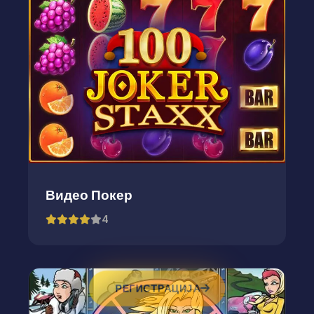
Видео Покер
4
РЕГИСТРАЦИЈА