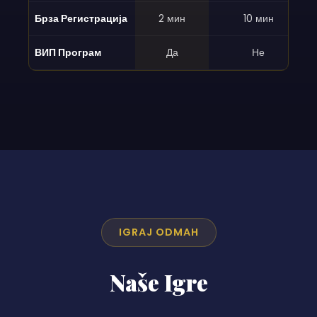
Брза Регистрација
2 мин
10 мин
ВИП Програм
Да
Не
IGRAJ ODMAH
Naše Igre