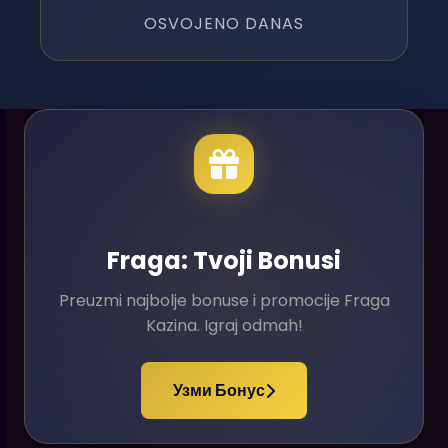
OSVOJENO DANAS
Fraga: Tvoji Bonusi
Preuzmi najbolje bonuse i promocije Fraga
Kazina. Igraj odmah!
Узми Бонус