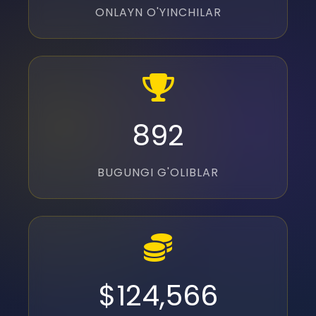
ONLAYN O'YINCHILAR
892
BUGUNGI G'OLIBLAR
$124,567