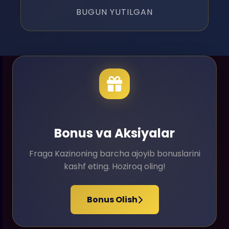
BUGUN YUTILGAN
Bonus va Aksiyalar
Fraga Kazinoning barcha ajoyib bonuslarini
kashf eting. Hoziroq oling!
Bonus Olish