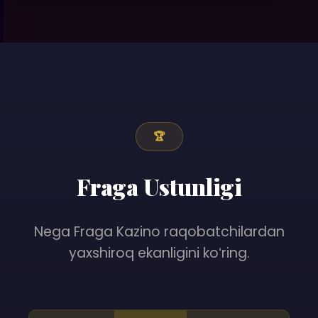
🏆
Fraga Ustunligi
Nega Fraga Kazino raqobatchilardan
yaxshiroq ekanligini koʻring.