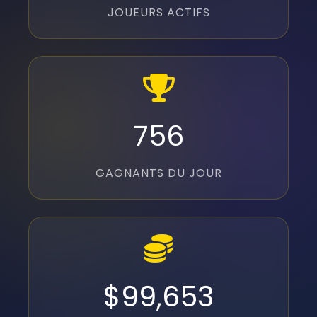
JOUEURS ACTIFS
799
GAGNANTS DU JOUR
$105,632