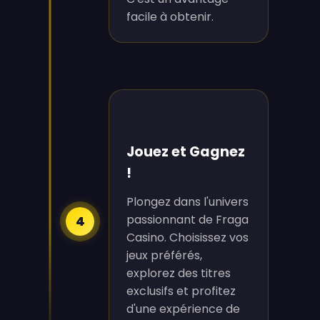
facile à obtenir.
Jouez et Gagnez
!
Plongez dans l'univers
passionnant de Fraga
4
Casino. Choisissez vos
jeux préférés,
explorez des titres
exclusifs et profitez
d'une expérience de