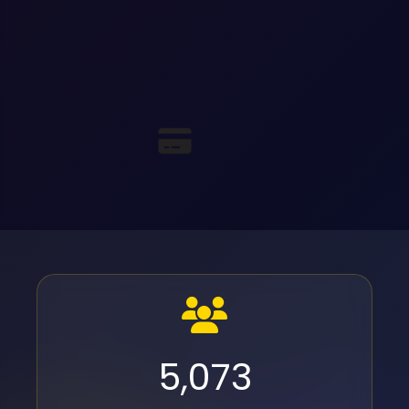
5,333