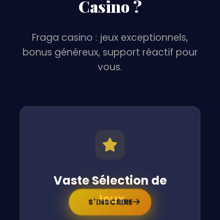
Casino ?
Fraga casino : jeux exceptionnels,
bonus généreux, support réactif pour
vous.
Vaste Sélection de
Jeux
S'INSCRIRE