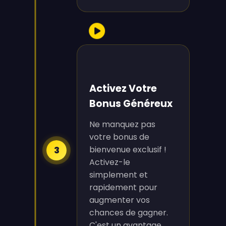
Activez Votre
Bonus Généreux
Ne manquez pas
votre bonus de
bienvenue exclusif !
3
Activez-le
simplement et
rapidement pour
augmenter vos
chances de gagner.
C'est un avantage