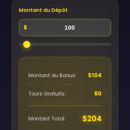
Montant du Dépôt
$
$104
Montant du Bonus:
60
Tours Gratuits:
$204
Montant Total: