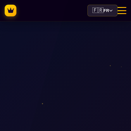
🇫🇷
FR