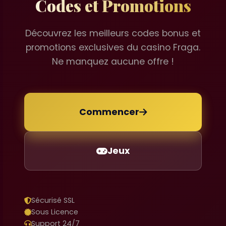
Codes et Promotions
Découvrez les meilleurs codes bonus et
promotions exclusives du casino Fraga.
Ne manquez aucune offre !
Commencer
Jeux
Sécurisé SSL
Sous Licence
Support 24/7