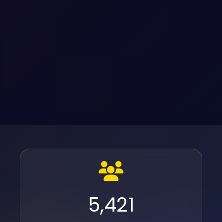
5,421