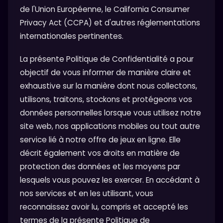
de l'Union Européenne, le California Consumer
Privacy Act (CCPA) et d'autres réglementations
internationales pertinentes.
La présente Politique de Confidentialité a pour
objectif de vous informer de manière claire et
exhaustive sur la manière dont nous collectons,
utilisons, traitons, stockons et protégeons vos
données personnelles lorsque vous utilisez notre
site web, nos applications mobiles ou tout autre
service lié à notre offre de jeux en ligne. Elle
décrit également vos droits en matière de
protection des données et les moyens par
lesquels vous pouvez les exercer. En accédant à
nos services et en les utilisant, vous
reconnaissez avoir lu, compris et accepté les
termes de la présente Politique de