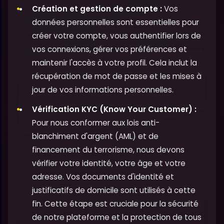
Création et gestion de compte :
Vos
données personnelles sont essentielles pour
créer votre compte, vous authentifier lors de
vos connexions, gérer vos préférences et
maintenir l'accès à votre profil. Cela inclut la
récupération de mot de passe et les mises à
jour de vos informations personnelles.
Vérification KYC (Know Your Customer) :
Pour nous conformer aux lois anti-
blanchiment d'argent (AML) et de
financement du terrorisme, nous devons
vérifier votre identité, votre âge et votre
adresse. Vos documents d'identité et
justificatifs de domicile sont utilisés à cette
fin. Cette étape est cruciale pour la sécurité
de notre plateforme et la protection de tous