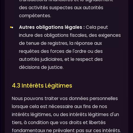
des activités suspectes aux autorités
compétentes.
Autres obligations légales :
Cela peut
inclure des obligations fiscales, des exigences
de tenue de registres, la réponse aux
requêtes des forces de l'ordre ou des
autorités judiciaires, et le respect des
décisions de justice.
4.3 Intérêts Légitimes
Nous pouvons traiter vos données personnelles
lorsque cela est nécessaire aux fins de nos
intérêts légitimes, ou des intérêts légitimes d'un
tiers, à condition que vos droits et libertés
fondamentaux ne prévalent pas sur ces intérêts.