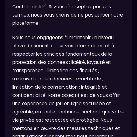
Confidentialité. Si vous n'acceptez pas ces
termes, nous vous prions de ne pas utiliser notre
plateforme.
Nous nous engageons à maintenir un niveau
élevé de sécurité pour vos informations et à
respecter les principes fondamentaux de la
protection des données : licéité, loyauté et
transparence ; limitation des finalités ;
minimisation des données ; exactitude ;
limitation de la conservation ; intégrité et
confidentialité. Notre objectif est de vous offrir
une expérience de jeu en ligne sécurisée et
agréable, en toute confiance, sachant que votre
vie privée est respectée et protégée. Nous
mettons en œuvre des mesures techniques et
organisationnelles robustes pour garantir un