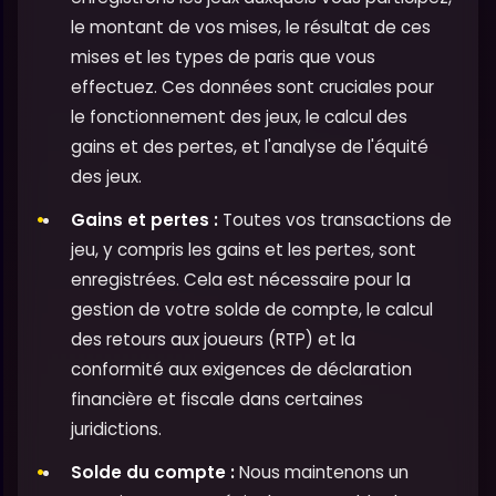
le montant de vos mises, le résultat de ces
mises et les types de paris que vous
effectuez. Ces données sont cruciales pour
le fonctionnement des jeux, le calcul des
gains et des pertes, et l'analyse de l'équité
des jeux.
Gains et pertes :
Toutes vos transactions de
jeu, y compris les gains et les pertes, sont
enregistrées. Cela est nécessaire pour la
gestion de votre solde de compte, le calcul
des retours aux joueurs (RTP) et la
conformité aux exigences de déclaration
financière et fiscale dans certaines
juridictions.
Solde du compte :
Nous maintenons un